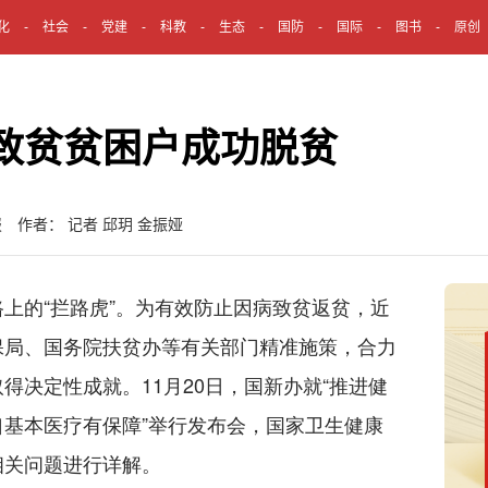
化
社会
党建
科教
生态
国防
国际
图书
原创
致贫贫困户成功脱贫
 作者： 记者 邱玥 金振娅
的“拦路虎”。为有效防止因病致贫返贫，近
保局、国务院扶贫办等有关部门精准施策，合力
得决定性成就。11月20日，国新办就“推进健
基本医疗有保障”举行发布会，国家卫生健康
相关问题进行详解。