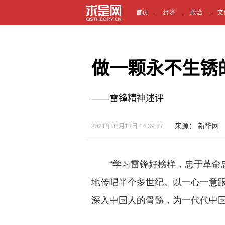
首页
经济
政治
文
做一颗永不生锈
——雷锋精神述评
来源： 新华网 
2021年08月18日 14:39:37
“学习雷锋好榜样，忠于革命忠
地传唱半个多世纪。以一心一意
深入中国人的骨髓，为一代代中