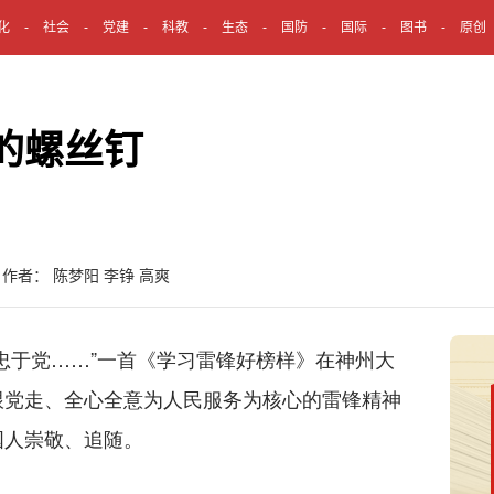
化
社会
党建
科教
生态
国防
国际
图书
原创
的螺丝钉
作者： 陈梦阳 李铮 高爽
于党……”一首《学习雷锋好榜样》在神州大
跟党走、全心全意为人民服务为核心的雷锋精神
国人崇敬、追随。