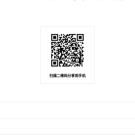
扫描二维码分享到手机