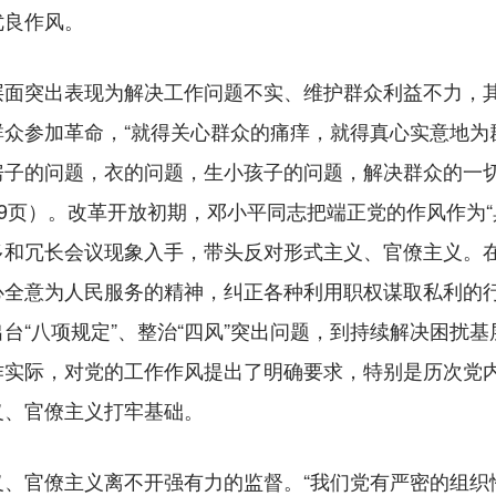
优良作风。
突出表现为解决工作问题不实、维护群众利益不力，其
群众参加革命，“就得关心群众的痛痒，就得真心实意地为
房子的问题，衣的问题，生小孩子的问题，解决群众的一切
~139页）。改革开放初期，邓小平同志把端正党的作风作为
和冗长会议现象入手，带头反对形式主义、官僚主义。在
心全意为人民服务的精神，纠正各种利用职权谋取私利的
台“八项规定”、整治“四风”突出问题，到持续解决困扰
作实际，对党的工作作风提出了明确要求，特别是历次党
义、官僚主义打牢基础。
官僚主义离不开强有力的监督。“我们党有严密的组织