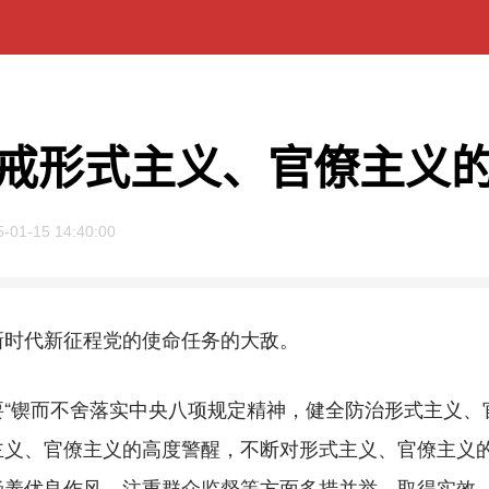
戒形式主义、官僚主义
5-01-15 14:40:00
时代新征程党的使命任务的大敌。
锲而不舍落实中央八项规定精神，健全防治形式主义、官
主义、官僚主义的高度警醒，不断对形式主义、官僚主义
涵养优良作风、注重群众监督等方面多措并举、取得实效