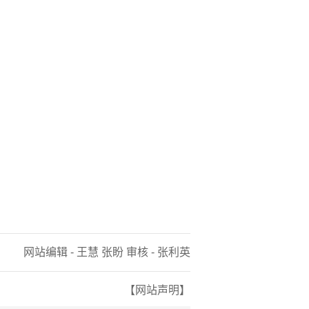
网站编辑 - 王慧 张盼 审核 - 张利英
【网站声明】