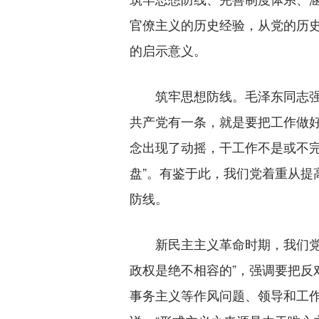
官僚主义的历史经验，从党的历
的启示意义。
筑牢思想防线。毛泽东同志强调
共产党有一条，就是要把工作做
念出现了动摇，干工作不是或不
盘”。有鉴于此，我们党着重从
防线。
新民主主义革命时期，我们党把
政权是绝不相容的”，强调要把
事务主义等作风问题、领导和工作