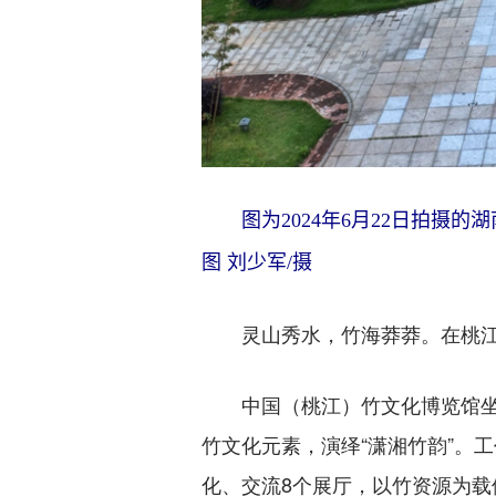
图为2024年6月22日拍
图 刘少军/摄
灵山秀水，竹海莽莽。在桃江，青
中国（桃江）竹文化博览馆坐落
竹文化元素，演绎“潇湘竹韵”。
化、交流8个展厅，以竹资源为