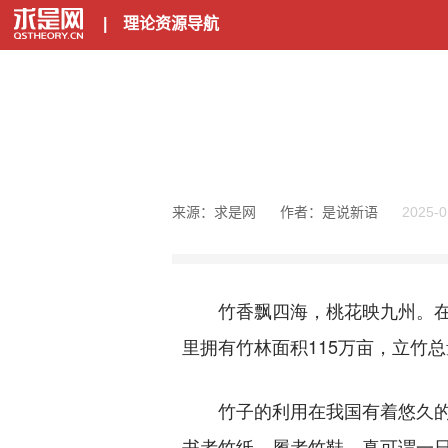
|
理论资源导航
来源：求是网
作者：是说新语
2025-0
竹香飘四海，桃花映九州。在湘
里拥有竹林面积115万亩，立竹总
竹子的利用在我国有着悠久的历
书者竹纸，履者竹鞋，真可谓一日