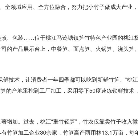
塑、全领域应用、全方位融合，努力把小竹子做成大产业
、包装……位于桃江马迹塘镇笋竹特色产业园的桃江极
公司的产品展示台上，中餐笋、面点笋、火锅笋、浇头笋
鲜技术，让消费者一年四季都可以吃到新鲜竹笋。”桃江
竹笋的产地采挖到工厂加工，采用零下50度速冻锁鲜技术
增加。过去，桃江“重竹轻笋”，竹农仅靠卖竹子收入微
有竹笋加工企业30余家，竹笋高产两用林13.1万亩，每