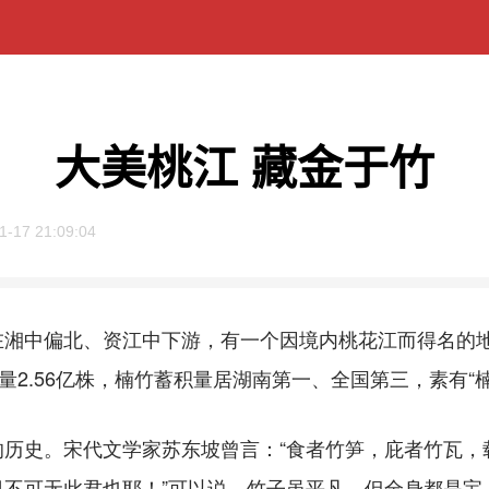
大美桃江 藏金于竹
1-17 21:09:04
中偏北、资江中下游，有一个因境内桃花江而得名的地
量2.56亿株，楠竹蓄积量居湖南第一、全国第三，素有“
史。宋代文学家苏东坡曾言：“食者竹笋，庇者竹瓦，
不可无此君也耶！”可以说，竹子虽平凡，但全身都是宝。