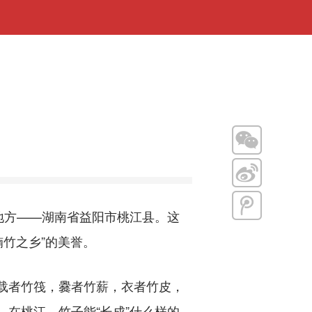
方——湖南省益阳市桃江县。这
楠竹之乡”的美誉。
载者竹筏，爨者竹薪，衣者竹皮，
在桃江，竹子能“长成”什么样的