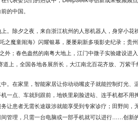
向前的中国。
。除夕之夜，来自浙江杭州的人形机器人，身穿小花袄
哪吒之魔童闹海》闪耀银幕，屡屡刷新多项影史纪录；贵州
年之外；春色盎然的南粤大地上，江门中微子实验建设进入
赛道上，全国各地各展所长，大江南北百花齐放、万紫千
。在家里，智能家居让你动动嘴皮子就能控制灯光、温
手机一点、车就到跟前，地铁里刷脸进站、连手机都不用
服务让患者无需长途跋涉就能享受到专家诊疗；田野间，
田间管理，只需一台电脑或一部手机就可以进行……创新