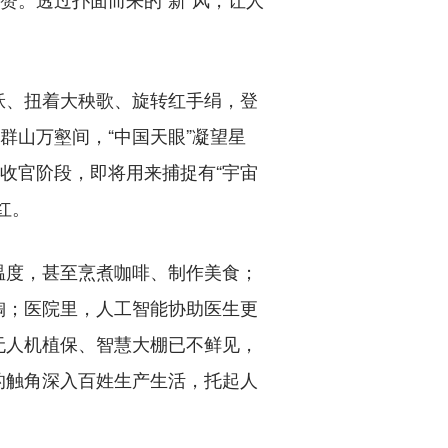
、扭着大秧歌、旋转红手绢，登
群山万壑间，“中国天眼”凝望星
收官阶段，即将用来捕捉有“宇宙
红。
度，甚至烹煮咖啡、制作美食；
掏；医院里，人工智能协助医生更
无人机植保、智慧大棚已不鲜见，
的触角深入百姓生产生活，托起人