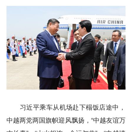
习近平乘车从机场赴下榻饭店途中，
中越两党两国旗帜迎风飘扬，“中越友谊万