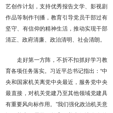
艺创作计划，支持优秀报告文学、影视剧
作品等制作刊播，教育引导党员干部过有
坚守、有信仰的精神生活，推动实现干部
清正、政府清廉、政治清明、社会清朗。
走好第一方阵，不折不扣抓好学习教
育各项任务落实。习近平总书记指出：“中
央和国家机关离党中央最近，服务党中央
最直接，对机关党建乃至其他领域党建具
有重要风向标作用。”我们强化政治机关意