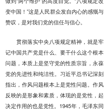
做到“两个维护”的高度自觉。“八项规定改
变中国！”这是人民群众发自内心的感慨与
赞叹，是对我们党的信任与信心。
贯彻落实中央八项规定精神，就是牢
记中国共产党是什么、要干什么这个根本
问题，本质上是坚守党的性质宗旨，永葆
党的先进性和纯洁性。习近平总书记深刻
指出，作风问题根本上是党性问题。作风
反映的是形象和素质，体现的是党性，起
决定作用的也是党性。1945年，毛泽东同