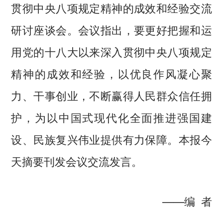
贯彻中央八项规定精神的成效和经验交流
研讨座谈会。会议指出，要更好把握和运
用党的十八大以来深入贯彻中央八项规定
精神的成效和经验，以优良作风凝心聚
力、干事创业，不断赢得人民群众信任拥
护，为以中国式现代化全面推进强国建
设、民族复兴伟业提供有力保障。本报今
天摘要刊发会议交流发言。
——编 者