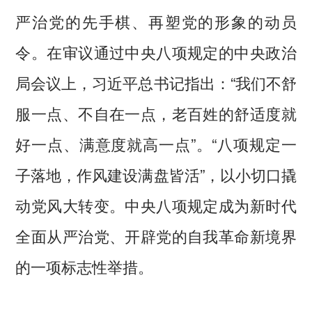
严治党的先手棋、再塑党的形象的动员
令。在审议通过中央八项规定的中央政治
局会议上，习近平总书记指出：“我们不舒
服一点、不自在一点，老百姓的舒适度就
好一点、满意度就高一点”。“八项规定一
子落地，作风建设满盘皆活”，以小切口撬
动党风大转变。中央八项规定成为新时代
全面从严治党、开辟党的自我革命新境界
的一项标志性举措。