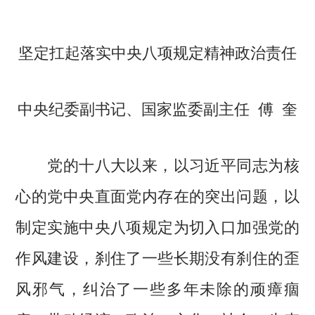
坚定扛起落实中央八项规定精神政治责任
中央纪委副书记、国家监委副主任 傅 奎
党的十八大以来，以习近平同志为核
心的党中央直面党内存在的突出问题，以
制定实施中央八项规定为切入口加强党的
作风建设，刹住了一些长期没有刹住的歪
风邪气，纠治了一些多年未除的顽瘴痼