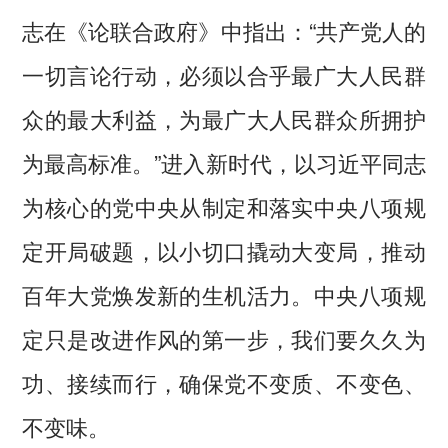
志在《论联合政府》中指出：“共产党人的
一切言论行动，必须以合乎最广大人民群
众的最大利益，为最广大人民群众所拥护
为最高标准。”进入新时代，以习近平同志
为核心的党中央从制定和落实中央八项规
定开局破题，以小切口撬动大变局，推动
百年大党焕发新的生机活力。中央八项规
定只是改进作风的第一步，我们要久久为
功、接续而行，确保党不变质、不变色、
不变味。