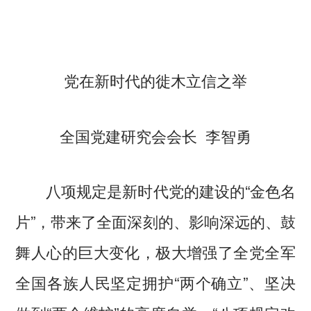
党在新时代的徙木立信之举
全国党建研究会会长 李智勇
八项规定是新时代党的建设的“金色名
片”，带来了全面深刻的、影响深远的、鼓
舞人心的巨大变化，极大增强了全党全军
全国各族人民坚定拥护“两个确立”、坚决