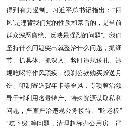
得到有力遏制。习近平总书记指出：“‘四
风’是违背我们党的性质和宗旨的，是当前
群众深恶痛绝、反映最强烈的问题”。我们
坚持什么问题突出就整治什么问题，抓细
节、抓具体、抓深入。紧盯违规送礼、违
规吃喝等作风顽疾，狠刹公款购买赠送月
饼、印制寄送贺年卡等歪风，专项整治领
导干部利用名贵特产、特殊资源谋取私利
问题，严查严治违规公务接待、“吃老板”
“吃下级”等问题，清理超标办公用房，严