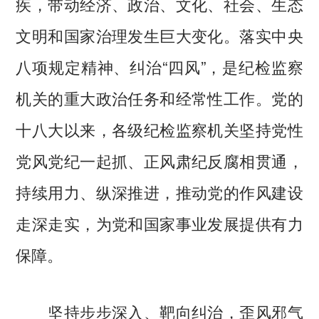
疾，带动经济、政治、文化、社会、生态
文明和国家治理发生巨大变化。落实中央
八项规定精神、纠治“四风”，是纪检监察
机关的重大政治任务和经常性工作。党的
十八大以来，各级纪检监察机关坚持党性
党风党纪一起抓、正风肃纪反腐相贯通，
持续用力、纵深推进，推动党的作风建设
走深走实，为党和国家事业发展提供有力
保障。
坚持步步深入、靶向纠治，歪风邪气