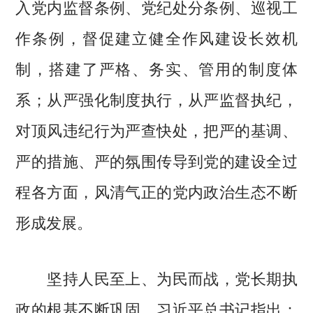
入党内监督条例、党纪处分条例、巡视工
作条例，督促建立健全作风建设长效机
制，搭建了严格、务实、管用的制度体
系；从严强化制度执行，从严监督执纪，
对顶风违纪行为严查快处，把严的基调、
严的措施、严的氛围传导到党的建设全过
程各方面，风清气正的党内政治生态不断
形成发展。
坚持人民至上、为民而战，党长期执
政的根基不断巩固。习近平总书记指出：