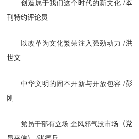
/
创造属于我们这个时代的新文化
本
刊特约评论员
/
以改革为文化繁荣注入强劲动力
洪
世文
/
中华文明的固本开新与开放包容
彭
刚
党员干部有立场 歪风邪气没市场
（党
/
员来信）
张德兵