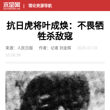
|
理论资源导航
抗日虎将叶成焕：不畏牺
牲杀敌寇
来源：人民日报
作者：记者 刘金辉
2025-07-19
10:26:39