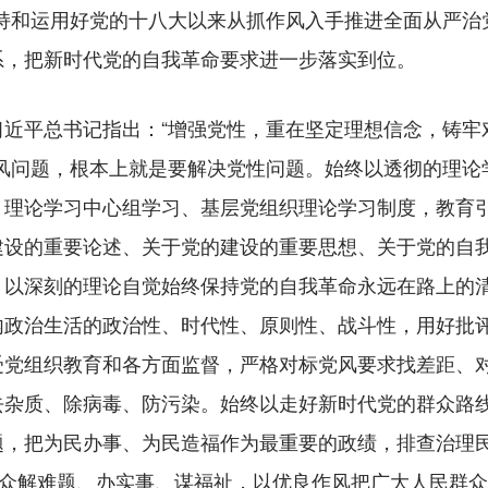
坚持和运用好党的十八大以来从抓作风入手推进全面从严治
系，把新时代党的自我革命要求进一步落实到位。
平总书记指出：“增强党性，重在坚定理想信念，铸牢
作风问题，根本上就是要解决党性问题。始终以透彻的理论
）理论学习中心组学习、基层党组织理论学习制度，教育
建设的重要论述、关于党的建设的重要思想、关于党的自
，以深刻的理论自觉始终保持党的自我革命永远在路上的
内政治生活的政治性、时代性、原则性、战斗性，用好批
受党组织教育和各方面监督，严格对标党风要求找差距、
去杂质、除病毒、防污染。始终以走好新时代党的群众路
，把为民办事、为民造福作为最重要的政绩，排查治理民
群众解难题、办实事、谋福祉，以优良作风把广大人民群