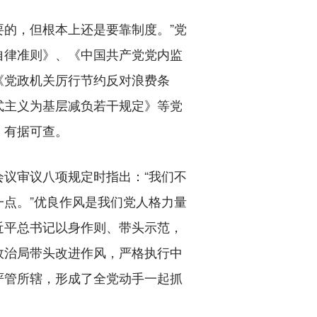
的，但根本上还是要靠制度。”党
自律准则》、《中国共产党党内监
《党政机关厉行节约反对浪费条
式主义为基层减负若干规定》等党
、有据可查。
会议审议八项规定时指出：“我们不
点。”优良作风是我们党人格力量
近平总书记以身作则、带头示范，
政治局带头改进作风，严格执行中
严管所辖，形成了全党动手一起抓