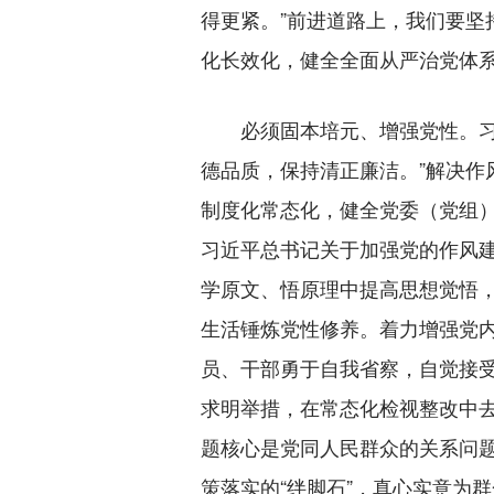
得更紧。”前进道路上，我们要
化长效化，健全全面从严治党体
必须固本培元、增强党性。习近
德品质，保持清正廉洁。”解决
制度化常态化，健全党委（党组
习近平总书记关于加强党的作风
学原文、悟原理中提高思想觉悟
生活锤炼党性修养。着力增强党
员、干部勇于自我省察，自觉接
求明举措，在常态化检视整改中
题核心是党同人民群众的关系问题
策落实的“绊脚石”，真心实意为