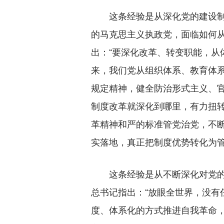
这条经验是从深化党的建设制度
的马克思主义执政党，面临如何从
出：“要深化改革、转变职能，从
来，我们党从组织体系、教育体
规定精神，健全防治形式主义、
制度改革就深化到哪里，有力扭
革精神和严的标准管党治党，不
实落地，真正把制度优势转化为
这条经验是从不断深化对党的自
总书记指出：“放眼全世界，没
度、体系化的方式推进自我革命