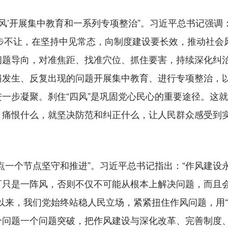
’开展集中教育和一系列专项整治”。习近平总书记强调：“
步不让，在坚持中见常态，向制度建设要长效，推动社会
题导向，对准焦距、找准穴位、抓住要害，持续深化纠治
遍发生、反复出现的问题开展集中教育、进行专项整治，
一步凝聚。刹住“四风”是巩固党心民心的重要途径。这
、痛恨什么，就坚决防范和纠正什么，让人民群众感受到
一个节点坚守和推进”。习近平总书记指出：“作风建设
可只是一阵风，否则不仅不可能从根本上解决问题，而且
以来，我们党始终站稳人民立场，紧紧扭住作风问题，用“讲
个问题一个问题突破，把作风建设与深化改革、完善制度