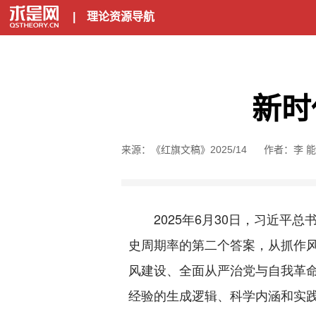
|
理论资源导航
新时
来源：《红旗文稿》2025/14
作者：李 
2025年6月30日，习近平总
史周期率的第二个答案，从抓作
风建设、全面从严治党与自我革
经验的生成逻辑、科学内涵和实