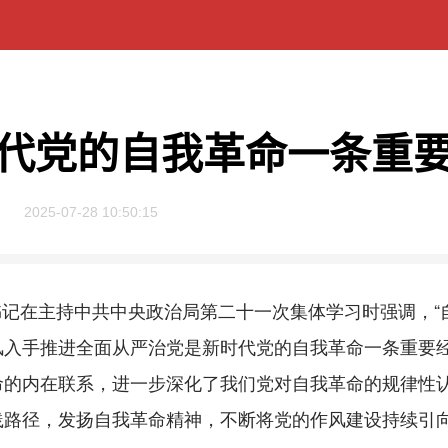
代党的自我革命一条重
能
2025-07-28 10:50:15
书记在主持中共中央政治局第二十一次集体学习时强调，
风入手推进全面从严治党是新时代党的自我革命一条重要经
命的内在联系，进一步深化了我们党对自我革命的规律性
践路径，发扬自我革命精神，不断将党的作风建设持续引