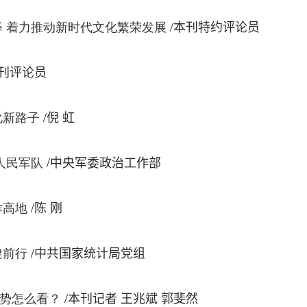
/
 着力推动新时代文化繁荣发展
本刊特约评论员
刊评论员
/
化新路子
倪 虹
/
人民军队
中央军委政治工作部
/
作高地
陈 刚
/
健前行
中共国家统计局党组
/
势怎么看？
本刊记者 王兆斌 郭斐然