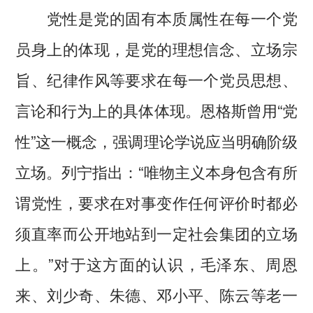
党性是党的固有本质属性在每一个党
员身上的体现，是党的理想信念、立场宗
旨、纪律作风等要求在每一个党员思想、
言论和行为上的具体体现。恩格斯曾用“党
性”这一概念，强调理论学说应当明确阶级
立场。列宁指出：“唯物主义本身包含有所
谓党性，要求在对事变作任何评价时都必
须直率而公开地站到一定社会集团的立场
上。”对于这方面的认识，毛泽东、周恩
来、刘少奇、朱德、邓小平、陈云等老一