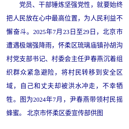
党员、干部锤炼坚强党性，就要始终
把人民放在心中最高位置，为人民利益不
懈奋斗。2025年7月23日至29日，北京市
遭遇极端强降雨，怀柔区琉璃庙镇孙胡沟
村党支部书记、村委会主任尹春燕沉着组
织群众紧急避险，将村民转移到安全区
域，自己和丈夫却被洪水冲走，不幸牺
牲。图为2024年7月，尹春燕带领村民摇
蜂蜜。 北京市怀柔区委宣传部供图