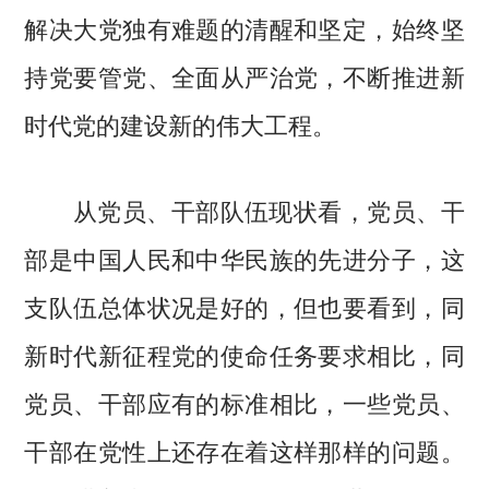
解决大党独有难题的清醒和坚定，始终坚
持党要管党、全面从严治党，不断推进新
时代党的建设新的伟大工程。
从党员、干部队伍现状看，党员、干
部是中国人民和中华民族的先进分子，这
支队伍总体状况是好的，但也要看到，同
新时代新征程党的使命任务要求相比，同
党员、干部应有的标准相比，一些党员、
干部在党性上还存在着这样那样的问题。