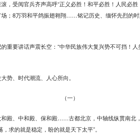
受阅官兵齐声高呼“正义必胜！和平必胜！人民必胜！”
门广场；8万羽和平鸽振翅翱翔……铭记历史、缅怀先烈的
重要讲话声震长空：“中华民族伟大复兴势不可挡！人
大势、时代潮流、人心所向。
（一）
殿、中和殿、保和殿……古都北京，中轴线纵贯南北，
荡，求的就是稳定，盼的就是天下太平”。