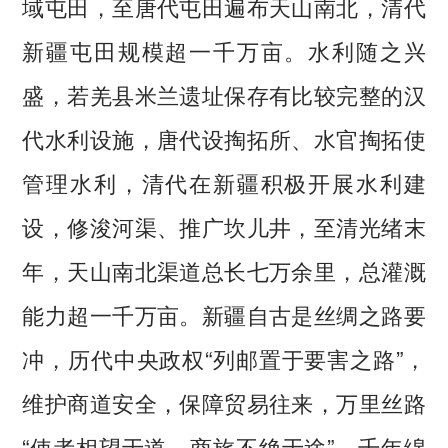
域屯田，至唐代屯田遍布天山南北，清代
新疆屯田规模超一千万亩。水利随之兴
盛，若羌县米兰遗址保存有比较完整的汉
代水利设施，唐代设掏拓所、水官掏拓使
管理水利，清代在新疆积极开展水利建
设，修浚河渠、推广坎儿井，至清光绪末
年，天山南北渠道总长七万余里，总灌溉
能力超一千万亩。新疆自古是丝绸之路要
冲，历代中央政权“列邮置于要害之路”，
维护商道安全，保障贸易往来，万里丝路
“使者相望于道，商旅不绝于途”，千年绵