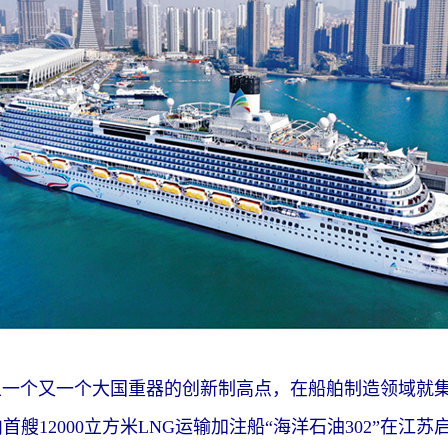
一个又一个大国重器的创新制高点，在船舶制造领域就集
国内首艘12000立方米LNG运输加注船“海洋石油302”在