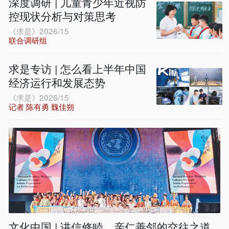
深度调研 | 儿童青少年近视防
控现状分析与对策思考
《求是》2026/15
联合调研组
求是专访 | 怎么看上半年中国
经济运行和发展态势
《求是》2026/15
记者 陈有勇 魏佳朔
文化中国 | 讲信修睦、亲仁善邻的交往之道