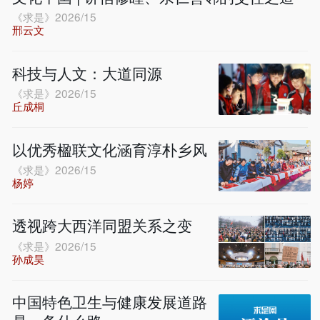
《求是》2026/15
邢云文
科技与人文：大道同源
《求是》2026/15
丘成桐
以优秀楹联文化涵育淳朴乡风
《求是》2026/15
杨婷
透视跨大西洋同盟关系之变
《求是》2026/15
孙成昊
中国特色卫生与健康发展道路