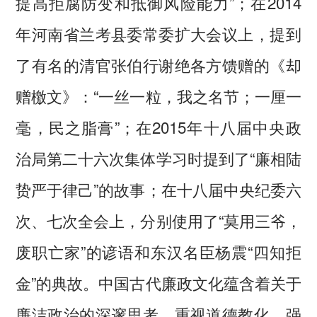
提高拒腐防变和抵御风险能力”；在2014
年河南省兰考县委常委扩大会议上，提到
了有名的清官张伯行谢绝各方馈赠的《却
赠檄文》：“一丝一粒，我之名节；一厘一
毫，民之脂膏”；在2015年十八届中央政
治局第二十六次集体学习时提到了“廉相陆
贽严于律己”的故事；在十八届中央纪委六
次、七次全会上，分别使用了“莫用三爷，
废职亡家”的谚语和东汉名臣杨震“四知拒
金”的典故。中国古代廉政文化蕴含着关于
廉洁政治的深邃思考，重视道德教化，强