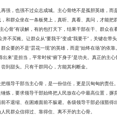
强，也强不过众志成城。主心骨绝不是孤胆英雄，而是
，和群众坐在一条板凳上，真听、真看、真问，才能把群众
“主心骨”有误解，有的包打天下，结果干部在干、群众在
群众并不买账。让群众从“要我干”变成“我要干”，关键在
群众要的不是“昙花一现”的英雄，而是“始终在场”的依
得出来”是担当，平常时候“俯下身子”是功夫。真正的主
、尝到甜头。只有干群同心，方能其利断金。
领导干部当主心骨，是一份信任，更是沉甸甸的责任。“
锤炼，要求领导干部始终把人民放在心中最高位置，摒弃“
面前不退缩、在困难面前不躲避。各级领导干部必须豁得
为人民群众信得过、靠得住、离不开的主心骨。