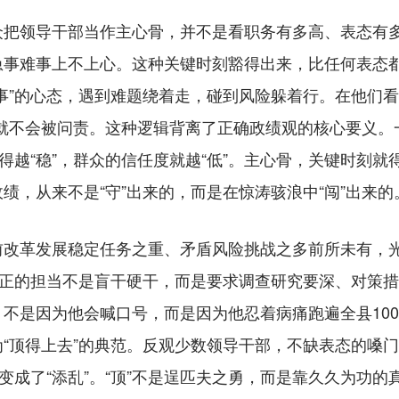
领导干部当作主心骨，并不是看职务有多高、表态有多
急事难事上不上心。这种关键时刻豁得出来，比任何表态
事”的心态，遇到难题绕着走，碰到风险躲着行。在他们看
头”就不会被问责。这种逻辑背离了正确政绩观的核心要义
当得越“稳”，群众的信任度就越“低”。主心骨，关键时刻
绩，从来不是“守”出来的，而是在惊涛骇浪中“闯”出来的
革发展稳定任务之重、矛盾风险挑战之多前所未有，光有
真正的担当不是盲干硬干，而是要求调查研究要深、对策
不是因为他会喊口号，而是因为他忍着病痛跑遍全县100
“顶得上去”的典范。反观少数领导干部，不缺表态的嗓
变成了“添乱”。“顶”不是逞匹夫之勇，而是靠久久为功的