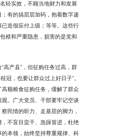
虚名轻实效，不顾当地财力和发展
项目；有的搞层层加码，抱着数字递
得已造假应付上级；等等。这些行
大包袱和严重隐患，损害的是党和
高产县”，但征购任务过高，群
个桂冠，也要让群众过上好日子”。
了高额粮食征购任务，缓解了群众
绩观。广大党员、干部要牢记空谈
、察民情的听力、走基层的脚力，
腾，不盲目蛮干、急躁冒进，杜绝
事的本领，始终坚持尊重规律、科