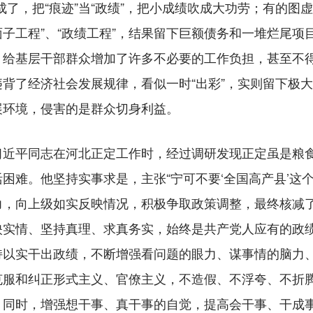
成了，把“痕迹”当“政绩”，把小成绩吹成大功劳；有的图
“面子工程”、“政绩工程”，结果留下巨额债务和一堆烂尾
，给基层干部群众增加了许多不必要的工作负担，甚至不
背了经济社会发展规律，看似一时“出彩”，实则留下极
展环境，侵害的是群众切身利益。
平同志在河北正定工作时，经过调研发现正定虽是粮食“
困难。他坚持实事求是，主张“宁可不要‘全国高产县’这
力，向上级如实反映情况，积极争取政策调整，最终核减
映实情、坚持真理、求真务实，始终是共产党人应有的政
持以实干出政绩，不断增强看问题的眼力、谋事情的脑力
克服和纠正形式主义、官僚主义，不造假、不浮夸、不折
。同时，增强想干事、真干事的自觉，提高会干事、干成