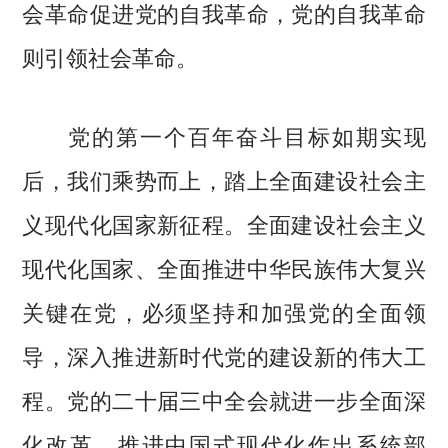
会革命促进党的自我革命，党的自我革命
则引领社会革命。
党的第一个百年奋斗目标如期实现
后，我们乘势而上，踏上全面建设社会主
义现代化国家新征程。全面建设社会主义
现代化国家、全面推进中华民族伟大复兴
关键在党，必须坚持和加强党的全面领
导，深入推进新时代党的建设新的伟大工
程。党的二十届三中全会就进一步全面深
化改革、推进中国式现代化作出系统部