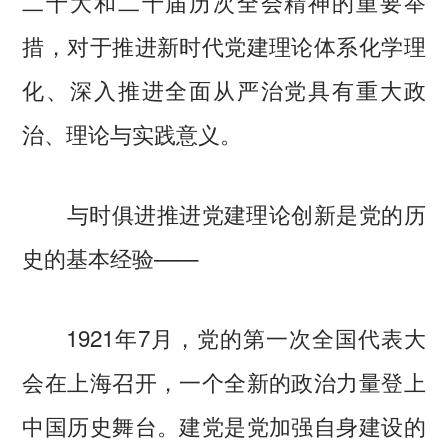
二十大和二十届历次全会精神的重要举
措，对于推进新时代党建理论体系化学理
化、深入推进全面从严治党具有重大政
治、理论与实践意义。
与时俱进推进党建理论创新是党的历
史的基本经验——
1921年7月，党的第一次全国代表大
会在上海召开，一个全新的政治力量登上
中国历史舞台。建党是党加强自身建设的