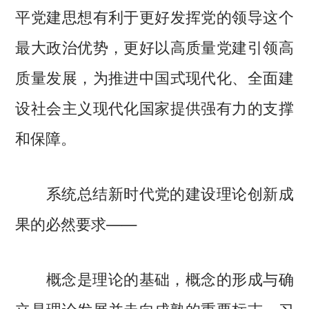
平党建思想有利于更好发挥党的领导这个
最大政治优势，更好以高质量党建引领高
质量发展，为推进中国式现代化、全面建
设社会主义现代化国家提供强有力的支撑
和保障。
系统总结新时代党的建设理论创新成
果的必然要求——
概念是理论的基础，概念的形成与确
立是理论发展并走向成熟的重要标志。习