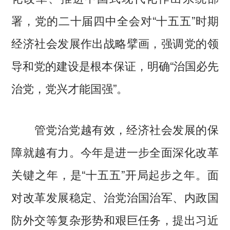
署，党的二十届四中全会对“十五五”时期
经济社会发展作出战略擘画，强调党的领
导和党的建设是根本保证，明确“治国必先
治党，党兴才能国强”。
管党治党越有效，经济社会发展的保
障就越有力。今年是进一步全面深化改革
关键之年，是“十五五”开局起步之年。面
对改革发展稳定、治党治国治军、内政国
防外交等复杂形势和艰巨任务，提出习近