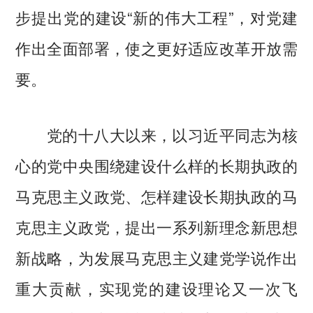
步提出党的建设“新的伟大工程”，对党建
作出全面部署，使之更好适应改革开放需
要。
党的十八大以来，以习近平同志为核
心的党中央围绕建设什么样的长期执政的
马克思主义政党、怎样建设长期执政的马
克思主义政党，提出一系列新理念新思想
新战略，为发展马克思主义建党学说作出
重大贡献，实现党的建设理论又一次飞