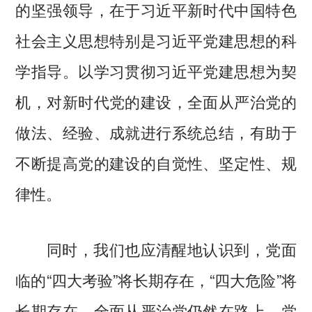
的坚强领导，在于习近平新时代中国特色
社会主义思想特别是习近平党建思想的科
学指导。以学习贯彻习近平党建思想为契
机，对新时代党的建设，全面从严治党的
做法、经验、成就进行系统总结，有助于
不断提高党的建设的自觉性、坚定性、规
律性。
同时，我们也应清醒地认识到，党面
临的“四大考验”将长期存在，“四大危险”将
长期存在，全面从严治党仍然在路上，党