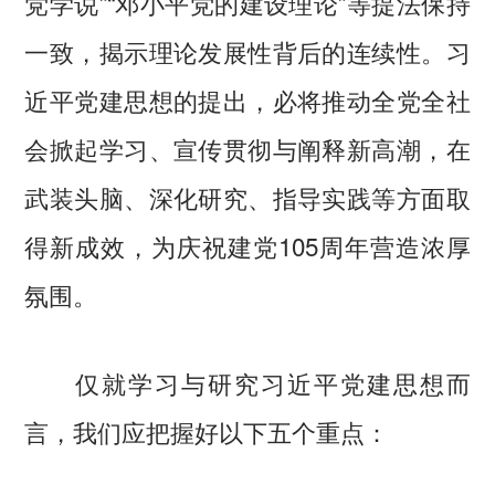
党学说”“邓小平党的建设理论”等提法保持
一致，揭示理论发展性背后的连续性。习
近平党建思想的提出，必将推动全党全社
会掀起学习、宣传贯彻与阐释新高潮，在
武装头脑、深化研究、指导实践等方面取
得新成效，为庆祝建党105周年营造浓厚
氛围。
仅就学习与研究习近平党建思想而
言，我们应把握好以下五个重点：