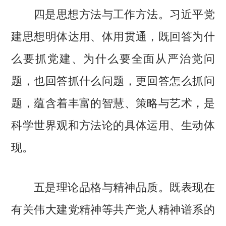
四是思想方法与工作方法。习近平党
建思想明体达用、体用贯通，既回答为什
么要抓党建、为什么要全面从严治党问
题，也回答抓什么问题，更回答怎么抓问
题，蕴含着丰富的智慧、策略与艺术，是
科学世界观和方法论的具体运用、生动体
现。
五是理论品格与精神品质。既表现在
有关伟大建党精神等共产党人精神谱系的