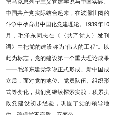
把马克思列宁主义党建学说与中国实际、
中国共产党实际结合起来，在波澜壮阔的
斗争中孕育出中国化党建理论。1939年10
月，毛泽东同志在《〈共产党人〉发刊
词》中把党的建设称为“伟大的工程”。以
此为标志，党的建设第一个重大理论成果
——毛泽东建党学说正式形成。新中国成
立后，面对党的地位、党员队伍、组织形
式等变化，我们党继续探索实践，积累执
政党建设初步经验，巩固了党的领导地
位，确保党不变质、不变色。