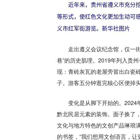
近年来，贵州省遵义市充分
等形式，使红色文化更加生动可感
义市红军街游览。新华社图片
走出遵义会议纪念馆，仅一街之隔
巷”的历史肌理。2019年列入
现：青砖灰瓦的老屋旁冒出白瓷
子。游客五分钟逛完核心区便掉头
变化是从脚下开始的。2024
黔北民居元素的装饰。面子换了，
文化与地方特色的文创产品琳琅满
的书签，“我们想用文创语言，让