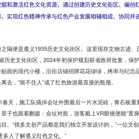
挖掘和激活红色文化资源，通过创建历史文化街区、编创
，实现红色精神传承与红色产业发展相辅相成、协同并进。
便是遵义1935历史文化街区。这里现存文物古迹、历
贵州省历史文化街区，2024年初保护规划获省政府批复，
砖贴面的现代小楼，沿街店铺招牌花花绿绿，烤串与纪念
离去，“留不住人”成了红色旅游最直接的瓶颈。
年春天，施工队撬掉会址外围最后一片水泥砖，青石板重
里子也跟着翻篇：会址对面，游客戴上VR眼镜便能“置身
目。“很多文创产品都是我们独立开发设计的，”一位文
更多人了解遵义红色文化。”