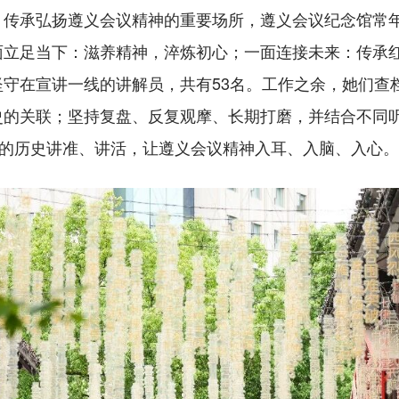
承弘扬遵义会议精神的重要场所，遵义会议纪念馆常年
面立足当下：滋养精神，淬炼初心；一面连接未来：传承红
守在宣讲一线的讲解员，共有53名。工作之余，她们查
史的关联；坚持复盘、反复观摩、长期打磨，并结合不同
议的历史讲准、讲活，让遵义会议精神入耳、入脑、入心。