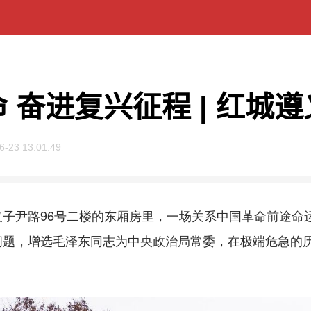
 奋进复兴征程 | 红城
6-23 13:01:49
遵义子尹路96号二楼的东厢房里，一场关系中国革命前途
问题，增选毛泽东同志为中央政治局常委，在极端危急的