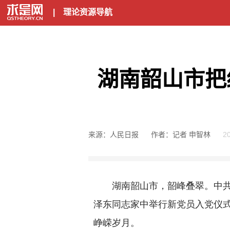
|
理论资源导航
湖南韶山市把
来源：人民日报
作者：记者 申智林
2
湖南韶山市，韶峰叠翠。中共韶山
泽东同志家中举行新党员入党仪
峥嵘岁月。