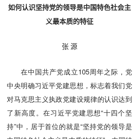
如何认识坚持党的领导是中国特色社会主
义最本质的特征
张 源
在中国共产党成立105周年之际，党
中央明确习近平党建思想，标志着我们党
对马克思主义执政党建设规律的认识达到
了新高度。在习近平党建思想“十四个坚
持”中，居于首位的就是“坚持党的领导是