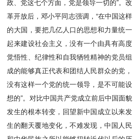
政、党这七个方面，党是领导一切的”。改
革开放后，邓小平同志强调，“在中国这样
的大国，要把几亿人口的思想和力量统一
起来建设社会主义，没有一个由具有高度
觉悟性、纪律性和自我牺牲精神的党员组
成的能够真正代表和团结人民群众的党，
没有这样一个党的统一领导，是不可能设
想的”。对比中国共产党成立前后中国面貌
发生的根本转变，回望新中国成立以来发
生的翻天覆地变化，不难发现，中国人民
和中华民族之所以能够扭转近代以后的历