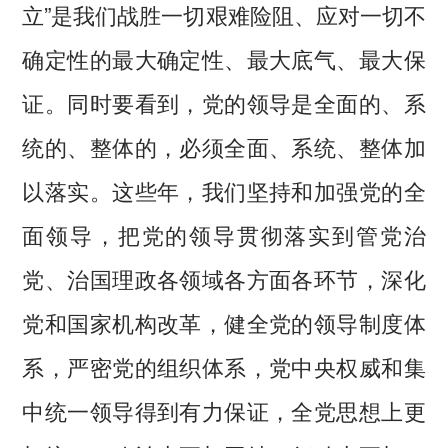
立”是我们战胜一切艰难险阻、应对一切不
确定性的最大确定性、最大底气、最大保
证。同时要看到，党的领导是全面的、系
统的、整体的，必须全面、系统、整体加
以落实。这些年，我们坚持和加强党的全
面领导，把党的领导贯彻落实到管党治
党、治国理政各领域各方面各环节，深化
党和国家机构改革，健全党的领导制度体
系，严密党的组织体系，党中央权威和集
中统一领导得到有力保证，全党思想上更