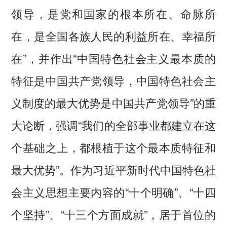
领导，是党和国家的根本所在、命脉所
在，是全国各族人民的利益所在、幸福所
在”，并作出“中国特色社会主义最本质的
特征是中国共产党领导，中国特色社会主
义制度的最大优势是中国共产党领导”的重
大论断，强调“我们的全部事业都建立在这
个基础之上，都根植于这个最本质特征和
最大优势”。作为习近平新时代中国特色社
会主义思想主要内容的“十个明确”、“十四
个坚持”、“十三个方面成就”，居于首位的