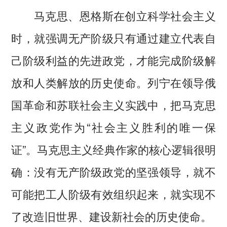
马克思、恩格斯在创立科学社会主义
时，就强调无产阶级只有通过建立代表自
己阶级利益的先进政党，才能完成阶级解
放和人类解放的历史使命。列宁在领导俄
国革命和苏联社会主义实践中，把马克思
主义政党作为“社会主义胜利的唯一保
证”。马克思主义经典作家的核心逻辑很明
确：没有无产阶级政党的坚强领导，就不
可能把工人阶级有效组织起来，就实现不
了改造旧世界、建设新社会的历史使命。