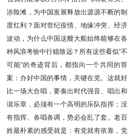
涉险滩，为中国发展释放出源源不断的制
度红利？面对世纪疫情、地缘冲突、经济
波动，为什么中国这艘大船始终能够在各
种风浪考验中行稳致远？所有这些看似“不
可能”的奇迹背后，都指向一个共同的答
案：办好中国的事情，关键在党。这就好
比一场大合唱，要奏出时代强音、唱出和
谐乐章，必须有一个高明的乐队指挥；没
有指挥、各唱各调，势必会乱了套。老百
姓最朴素的感受就是：有党就有依靠，党