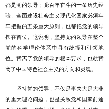
都是党的领导；党百年奋斗的十条历史经
验、全面建设社会主义现代化国家必须牢
牢把握的五条重大原则，也都把党的领导
摆在首位。这说明，坚持党的领导在整个
党的科学理论体系中具有统摄和引领地
位。背离了党的领导的根本要求，也就背
离了中国特色社会主义的方向和灵魂。
坚持党的领导，不仅是事关大是大非
的重大理论问题，也是关系党和国家前途