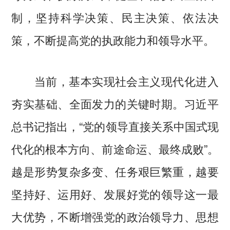
制，坚持科学决策、民主决策、依法决
策，不断提高党的执政能力和领导水平。
当前，基本实现社会主义现代化进入
夯实基础、全面发力的关键时期。习近平
总书记指出，“党的领导直接关系中国式现
代化的根本方向、前途命运、最终成败”。
越是形势复杂多变、任务艰巨繁重，越要
坚持好、运用好、发展好党的领导这一最
大优势，不断增强党的政治领导力、思想