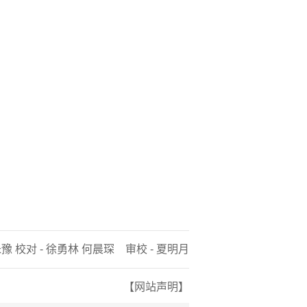
朱豫 校对 - 徐勇林 何晨琛 审校 - 夏明月
【网站声明】