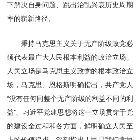
下解决自身问题、跳出治乱兴衰历史周期
率的崭新路径。
秉持马克思主义关于无产阶级政党必
须代表最广大人民根本利益的政治立场。
人民立场是马克思主义政党的根本政治立
场，马克思、恩格斯明确指出，共产党人
“没有任何同整个无产阶级的利益不同的利
益”。习近平党建思想将这一立场贯穿于党
的建设全过程和各方面，鲜明确立人民至
上的价值追求，深刻指出人民是我们党执