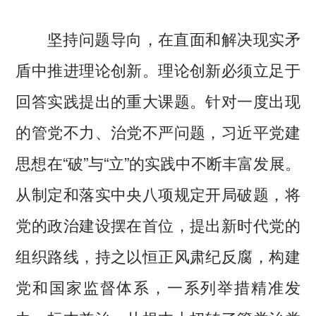
坚持问题导向，在直面和解决现实矛
盾中推进理论创新。理论创新必须立足于
回答实践提出的重大课题。针对一度出现
的管党不力、治党不严问题，习近平党建
思想在“破”与“立”的实践中不断丰富发展。
从制定和落实中央八项规定开局破题，将
党的政治建设摆在首位，提出新时代党的
组织路线，持之以恒正风肃纪反腐，构建
党和国家监督体系，一系列举措精准发