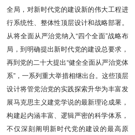
全局，对新时代党的建设新的伟大工程进
行系统性、整体性顶层设计和战略部署。
从将全面从严治党纳入“四个全面”战略布
局，到明确提出新时代党的建设总要求，
再到党的二十大提出“健全全面从严治党体
系”，一系列重大举措相继出台。这些顶层
设计将管党治党的实践探索升华为丰富发
展马克思主义建党学说的最新理论成果，
构建起内涵丰富、逻辑严密的科学体系，
不仅深刻阐明新时代党的建设的最高原