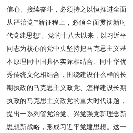
信心、接续奋斗，必须持之以恒推进全面
从严治党”“新征程上，必须全面贯彻新时
代党建思想”。党的十八大以来，以习近平
同志为核心的党中央坚持把马克思主义基
本原理同中国具体实际相结合、同中华优
秀传统文化相结合，围绕建设什么样的长
期执政的马克思主义政党、怎样建设长期
执政的马克思主义政党的重大时代课题，
提出一系列管党治党、兴党强党新理念新
思想新战略，形成习近平党建思想。这一