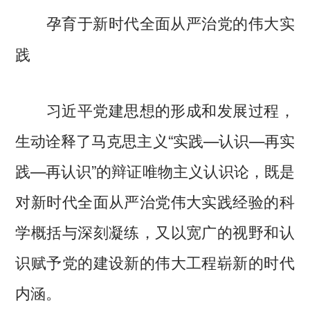
孕育于新时代全面从严治党的伟大实
践
习近平党建思想的形成和发展过程，
生动诠释了马克思主义“实践—认识—再实
践—再认识”的辩证唯物主义认识论，既是
对新时代全面从严治党伟大实践经验的科
学概括与深刻凝练，又以宽广的视野和认
识赋予党的建设新的伟大工程崭新的时代
内涵。