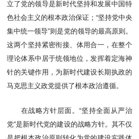
立了党的领导是新时代坚持和发展中国特
色社会主义的根本政治保证；“坚持党中央
集中统一领导”则是党的领导的最高原则。
这两个坚持紧密衔接、体用合一，在整个
理论体系中居于统领地位，发挥着定海神
针的关键作用，为新时代建设长期执政的
马克思主义政党提供了根本政治遵循。
在战略方针层面。“坚持全面从严治
党”是新时代党的建设的战略方针。其不仅
是把根本政治原则转化为党的建设实践体