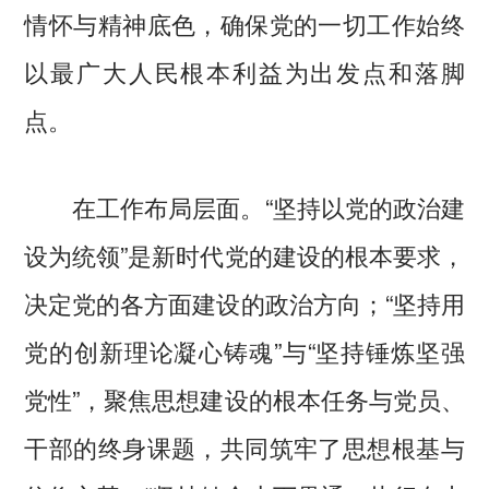
情怀与精神底色，确保党的一切工作始终
以最广大人民根本利益为出发点和落脚
点。
在工作布局层面。“坚持以党的政治建
设为统领”是新时代党的建设的根本要求，
决定党的各方面建设的政治方向；“坚持用
党的创新理论凝心铸魂”与“坚持锤炼坚强
党性”，聚焦思想建设的根本任务与党员、
干部的终身课题，共同筑牢了思想根基与