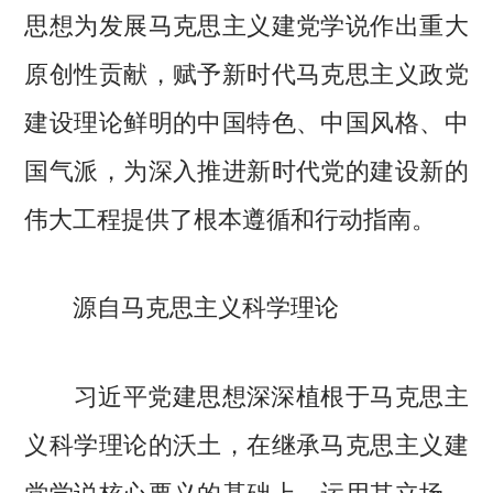
思想为发展马克思主义建党学说作出重大
原创性贡献，赋予新时代马克思主义政党
建设理论鲜明的中国特色、中国风格、中
国气派，为深入推进新时代党的建设新的
伟大工程提供了根本遵循和行动指南。
源自马克思主义科学理论
习近平党建思想深深植根于马克思主
义科学理论的沃土，在继承马克思主义建
党学说核心要义的基础上，运用其立场、