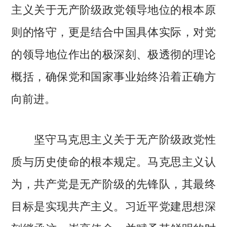
主义关于无产阶级政党领导地位的根本原
则的恪守，更是结合中国具体实际，对党
的领导地位作出的极深刻、极透彻的理论
概括，确保党和国家事业始终沿着正确方
向前进。
坚守马克思主义关于无产阶级政党性
质与历史使命的根本规定。马克思主义认
为，共产党是无产阶级的先锋队，其最终
目标是实现共产主义。习近平党建思想深