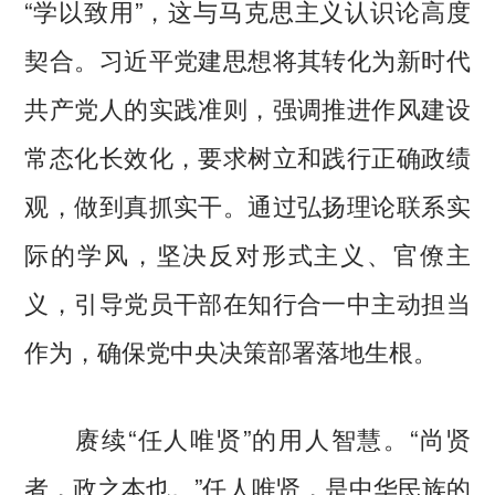
“学以致用”，这与马克思主义认识论高度
契合。习近平党建思想将其转化为新时代
共产党人的实践准则，强调推进作风建设
常态化长效化，要求树立和践行正确政绩
观，做到真抓实干。通过弘扬理论联系实
际的学风，坚决反对形式主义、官僚主
义，引导党员干部在知行合一中主动担当
作为，确保党中央决策部署落地生根。
赓续“任人唯贤”的用人智慧。“尚贤
者，政之本也。”任人唯贤，是中华民族的