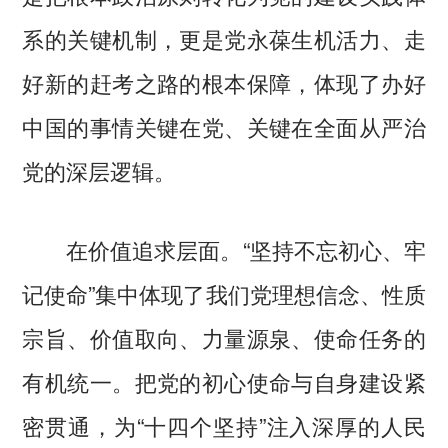
系的关键机制，更是党永葆生机活力、走
好新的赶考之路的根本保障，体现了办好
中国的事情关键在党、关键在全面从严治
党的深层逻辑。
在价值追求层面。“坚持不忘初心、牢
记使命”集中体现了我们党理想信念、性质
宗旨、价值取向、力量源泉、使命任务的
有机统一。把党的初心使命与自身建设紧
密贯通，为“十四个坚持”注入深厚的人民