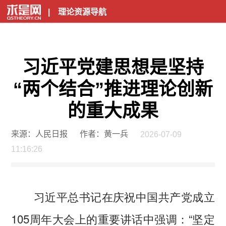
|
理论资源导航
习近平党建思想是坚持
“两个结合”推进理论创新
的重大成果
来源：人民日报
作者：黄一兵
2026-07-09
11:16:26
习近平总书记在庆祝中国共产党成立
105周年大会上的重要讲话中强调：“坚定