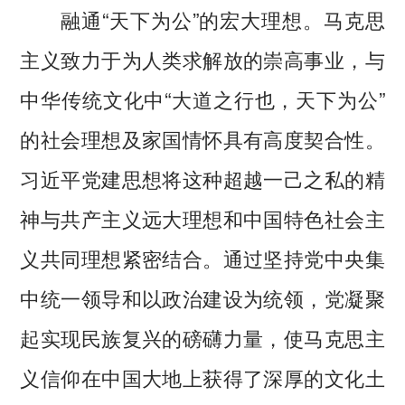
融通“天下为公”的宏大理想。马克思
主义致力于为人类求解放的崇高事业，与
中华传统文化中“大道之行也，天下为公”
的社会理想及家国情怀具有高度契合性。
习近平党建思想将这种超越一己之私的精
神与共产主义远大理想和中国特色社会主
义共同理想紧密结合。通过坚持党中央集
中统一领导和以政治建设为统领，党凝聚
起实现民族复兴的磅礴力量，使马克思主
义信仰在中国大地上获得了深厚的文化土