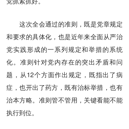
党抓紧抓好。
这次全会通过的准则，既是党章规定
和要求的具体化，也是近年来全面从严治
党实践形成的一系列规定和举措的系统
化。准则针对党内存在的突出矛盾和问
题，从12个方面作出规定，既指出了病
症，也开出了药方，既有治标举措，也有
治本方略。准则管不管用，关键看能不能
执行到位。