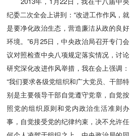
2013年，1月22日，我在十八届中央
纪委二次全会上讲到：“改进工作作风，就
是要净化政治生态，营造廉洁从政的良好
环境。”6月25日，中央政治局召开专门会
议对照检查中央八项规定落实情况，讨论
研究深化改进作风举措，我在会上强调：
“我们要求各级党组织和广大党员、干部特
别是主要领导干部自觉遵守党章，自觉按
照党的组织原则和党内政治生活准则办
事，自觉接受党的纪律约束，决不允许任
何个人凌驾于组织之上，中央政治局的同