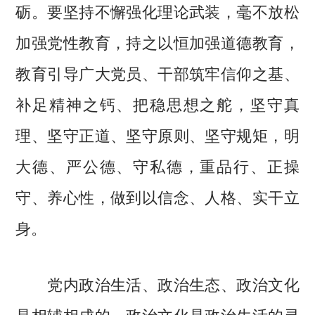
砺。要坚持不懈强化理论武装，毫不放松
加强党性教育，持之以恒加强道德教育，
教育引导广大党员、干部筑牢信仰之基、
补足精神之钙、把稳思想之舵，坚守真
理、坚守正道、坚守原则、坚守规矩，明
大德、严公德、守私德，重品行、正操
守、养心性，做到以信念、人格、实干立
身。
党内政治生活、政治生态、政治文化
是相辅相成的，政治文化是政治生活的灵