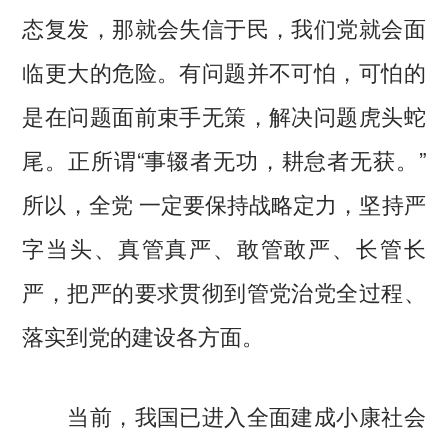
态复发，那就会失信于民，我们党就会面
临更大的危险。有问题并不可怕，可怕的
是在问题面前束手无策，解决问题虎头蛇
尾。正所谓“事辍者无功，耕怠者无获。”
所以，全党 一定要保持战略定力，坚持严
字当头、真管真严、敢管敢严、长管长
严，把严的要求贯彻到管党治党全过程、
落实到党的建设各方面。
当前，我国已进入全面建成小康社会