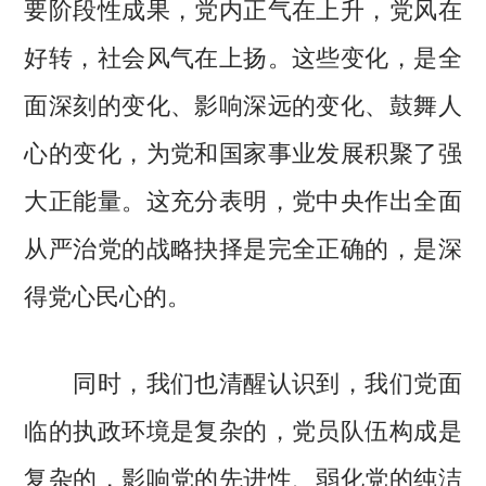
要阶段性成果，党内正气在上升，党风在
好转，社会风气在上扬。这些变化，是全
面深刻的变化、影响深远的变化、鼓舞人
心的变化，为党和国家事业发展积聚了强
大正能量。这充分表明，党中央作出全面
从严治党的战略抉择是完全正确的，是深
得党心民心的。
同时，我们也清醒认识到，我们党面
临的执政环境是复杂的，党员队伍构成是
复杂的，影响党的先进性、弱化党的纯洁