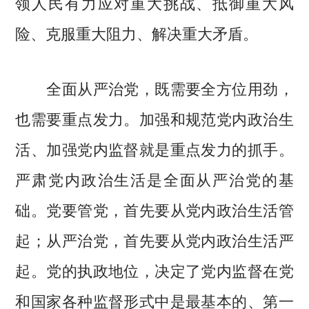
领人民有力应对重大挑战、抵御重大风
险、克服重大阻力、解决重大矛盾。
全面从严治党，既需要全方位用劲，
也需要重点发力。加强和规范党内政治生
活、加强党内监督就是重点发力的抓手。
严肃党内政治生活是全面从严治党的基
础。党要管党，首先要从党内政治生活管
起；从严治党，首先要从党内政治生活严
起。党的执政地位，决定了党内监督在党
和国家各种监督形式中是最基本的、第一