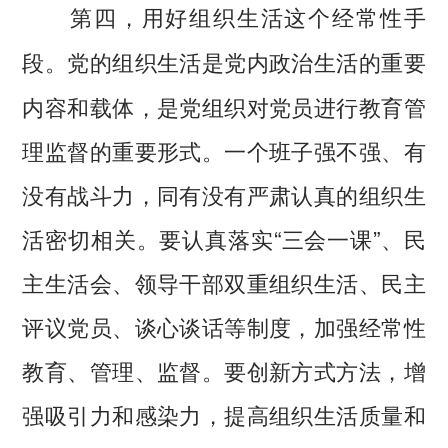
第四，用好组织生活这个经常性手
党的组织生活是党内政治生活的重要
段。
内容和载体，是党组织对党员进行教育管
理监督的重要形式。一个班子强不强、有
没有战斗力，同有没有严肃认真的组织生
活密切相关。要认真落实“三会一课”、民
主生活会、领导干部双重组织生活、民主
评议党员、谈心谈话等制度，加强经常性
教育、管理、监督。要创新方式方法，增
强吸引力和感染力，提高组织生活质量和