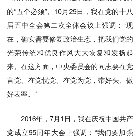
的“五个必须”。10月29日，我在党的十八
届五中全会第二次全体会议上强调：“现
在，确实需要修复政治生态，把我们党的
光荣传统和优良作风大大恢复和发扬起
来。在这方面，中央委员会的同志要在党
言党、在党忧党、在党为党，带好头、做
好表率。”
2016年，7月1日，我在庆祝中国共产
党成立95周年大会上强调：“我们要加强