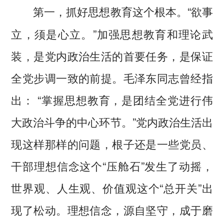
“欲事
第一，抓好思想教育这个根本。
立，须是心立。”加强思想教育和理论武
装，是党内政治生活的首要任务，是保证
全党步调一致的前提。毛泽东同志曾经指
出： “掌握思想教育，是团结全党进行伟
大政治斗争的中心环节。”党内政治生活出
现这样那样的问题，根子还是一些党员、
干部理想信念这个“压舱石”发生了动摇，
世界观、人生观、价值观这个“总开关”出
现了松动。理想信念，源自坚守，成于磨