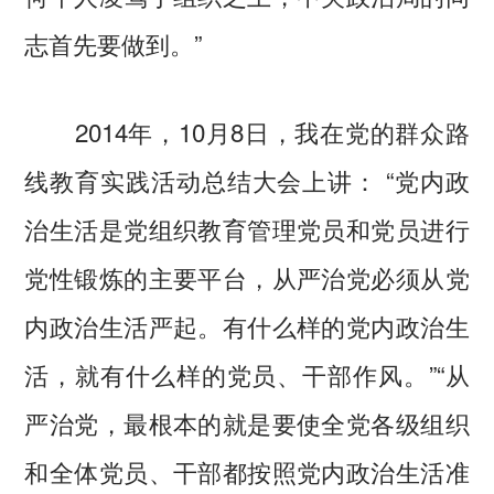
志首先要做到。”
2014年，10月8日，我在党的群众路
线教育实践活动总结大会上讲： “党内政
治生活是党组织教育管理党员和党员进行
党性锻炼的主要平台，从严治党必须从党
内政治生活严起。有什么样的党内政治生
活，就有什么样的党员、干部作风。”“从
严治党，最根本的就是要使全党各级组织
和全体党员、干部都按照党内政治生活准