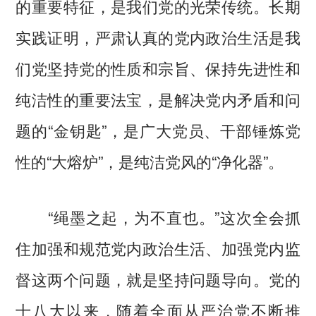
的重要特征，是我们党的光荣传统。长期
实践证明，严肃认真的党内政治生活是我
们党坚持党的性质和宗旨、保持先进性和
纯洁性的重要法宝，是解决党内矛盾和问
题的“金钥匙”，是广大党员、干部锤炼党
性的“大熔炉”，是纯洁党风的“净化器”。
“绳墨之起，为不直也。”这次全会抓
住加强和规范党内政治生活、加强党内监
督这两个问题，就是坚持问题导向。党的
十八大以来，随着全面从严治党不断推