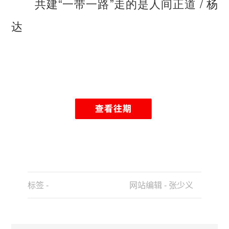
共建“一带一路”走的是人间正道
/ 杨
达
标签 -
网站编辑 - 张少义