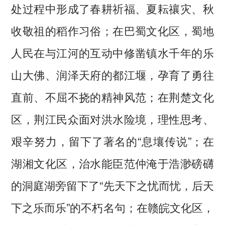
处过程中形成了春耕祈福、夏耘禳灾、秋
收敬祖的稻作习俗；在巴蜀文化区，蜀地
人民在与江河的互动中修凿镇水千年的乐
山大佛、润泽天府的都江堰，孕育了勇往
直前、不屈不挠的精神风范；在荆楚文化
区，荆江民众面对洪水险境，理性思考、
艰辛努力，留下了著名的“息壤传说”；在
湖湘文化区，治水能臣范仲淹于浩渺磅礴
的洞庭湖旁留下了“先天下之忧而忧，后天
下之乐而乐”的不朽名句；在赣皖文化区，