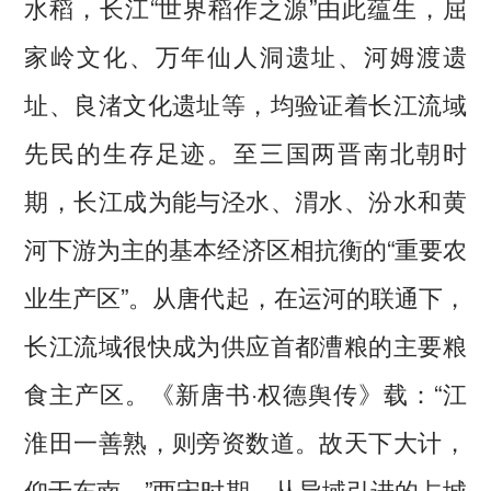
水稻，长江“世界稻作之源”由此蕴生，屈
家岭文化、万年仙人洞遗址、河姆渡遗
址、良渚文化遗址等，均验证着长江流域
先民的生存足迹。至三国两晋南北朝时
期，长江成为能与泾水、渭水、汾水和黄
河下游为主的基本经济区相抗衡的“重要农
业生产区”。从唐代起，在运河的联通下，
长江流域很快成为供应首都漕粮的主要粮
食主产区。《新唐书·权德舆传》载：“江
淮田一善熟，则旁资数道。故天下大计，
仰于东南。”两宋时期，从异域引进的占城