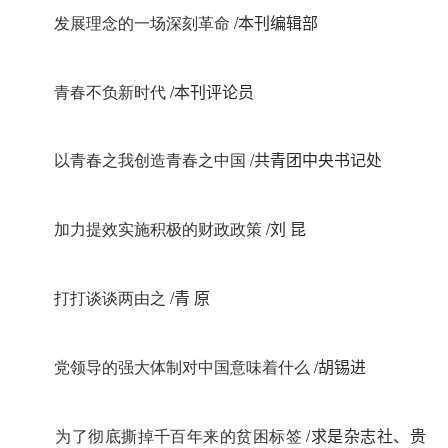
发展理念的一场深刻革命
/
本刊编辑部
青春不负新时代
/
本刊评论员
以青春之我创造青春之中国
/
共青团中央书记处
加力提效实施积极的财政政策
/
刘 昆
打打谈谈两由之
/
青 原
党领导的强大体制对中国意味着什么
/
胡锡进
为了彻底撕掉千百年来的贫困标签
/
求是杂志社、贵