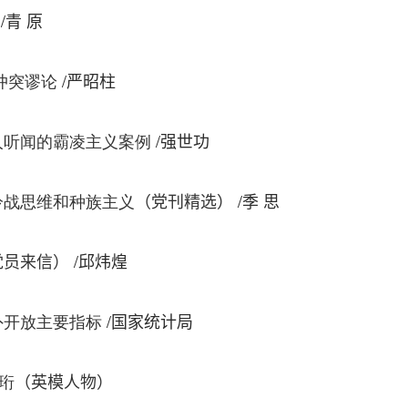
/
青 原
/
冲突谬论
严昭柱
/
人听闻的霸凌主义案例
强世功
/
冷战思维和种族主义
（党刊精选
）
季 思
/
党员来信）
邱炜煌
/
外开放主要指标
国家统计局
大珩
（英模人物）