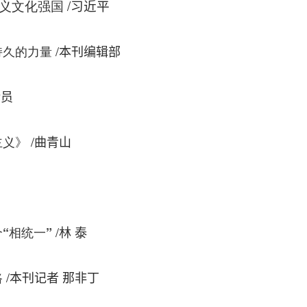
义文化强国
/
习近平
/
持久的力量
本刊编辑部
论员
/
主义》
曲青山
/
“相统一”
林 泰
/
路
本刊记者 那非丁