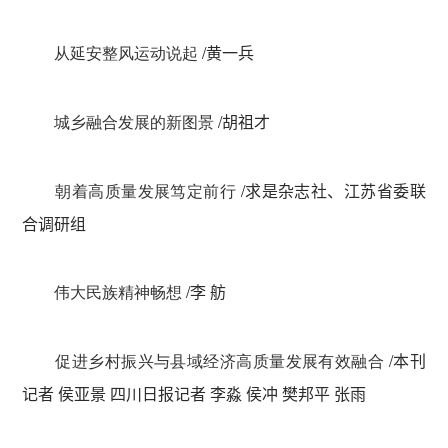
从延安整风运动说起
/
黄一兵
城乡融合发展的新图景
/
胡祖才
朝着高质量发展笃定前行
/
求是杂志社、江苏省委联
合调研组
伟大民族精神畅想
/
李 舫
促进乡村振兴与县域经济高质量发展有效融合
/
本刊
记者 侯亚景 四川日报记者 李淼 侯冲 樊邦平 张雨