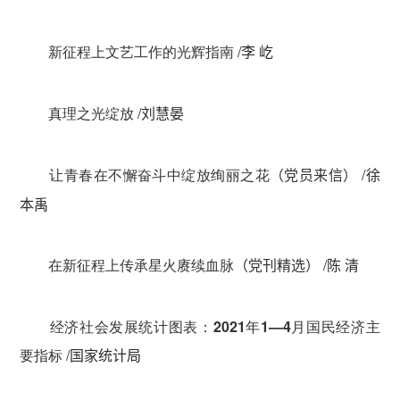
新征程上文艺工作的光辉指南
/
李 屹
真理之光绽放
/
刘慧晏
让青春在不懈奋斗中绽放绚丽之花
/
（党员来信）
徐
本禹
在新征程上传承星火赓续血脉
/
（党刊精选）
陈 清
经济社会发展统计图表：2021年1—4月国民经济主
要指标
/
国家统计局