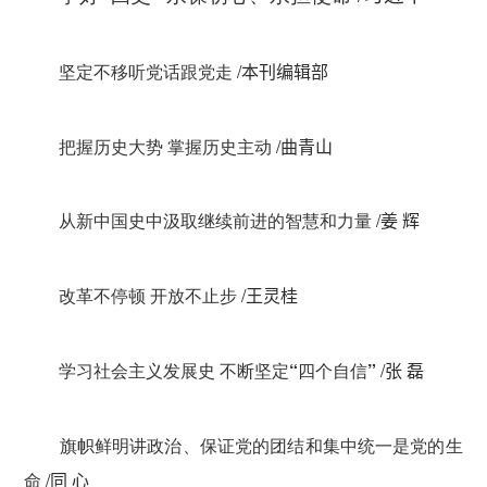
坚定不移听党话跟党走
/
本刊编辑部
把握历史大势 掌握历史主动
/
曲青山
从新中国史中汲取继续前进的智慧和力量
/
姜 辉
改革不停顿 开放不止步
/
王灵桂
学习社会主义发展史 不断坚定“四个自信”
/
张 磊
旗帜鲜明讲政治、保证党的团结和集中统一是党的生
命
/
同 心