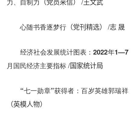
/
力、自制力
（党员来信）
王文武
/
心随书香逐梦行
（党刊精选）
志 晟
经济社会发展统计图表：2022年1—7
/
月国民经济主要指标
国家统计局
“七一勋章”获得者：百岁英雄郭瑞祥
（英模人物）