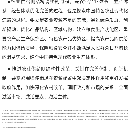
■农业供给侧结构调整的过程，是农业产业体系、生产体
系、经营体系优化完善的过程，也是探索中国特色农业现代化
道路的过程。要立足农业资源不足的实际，通过绿色发展、创
新驱动，优化产品结构、区域结构，建立粮食生产功能区、重
要农产品生产保护区、特色农产品优势区，提高农产品的供给
能力和供给质量，保障粮食安全并不断满足人民群众日益增长
的消费需求，健全中国特色现代农业生产体系。
■ 推进农业供给侧结构性改革，关键在完善体制、创新机
制。要紧紧围绕使市场在资源配置中起决定性作用和更好发挥
政府作用，加快深化农村改革，理顺政府和市场的关系，全面
激活市场、激活要素、激活主体。
2016年，我国农业农村发展继续保持稳中有进的良好态势。粮食总产是历史上第二个高产年，农业结构调整迈出重要步伐，农民收入实现稳定增长，农村新产业新业态蓬勃发展，重要领域和关键
环节改革深入推进，为经济社会发展大局提供了有力支撑。但也必须看到，随着宏观经济环境和内部动因的深刻变化，农产品供需失衡的矛盾更加凸现，农业资源环境约束不断趋紧，农业发展、农
民增收面临的困难和挑战日益加剧。总体上看，我国农业主要矛盾已经由总量不足转变为结构性矛盾，主要表现为阶段性的供过于求和供给不足并存。农业农村发展遇到的问题，供给和需求两侧都
存在，但矛盾的主要方面在供给侧，并且主要是结构性、体制性问题。保持农业持续稳定发展，推进农业现代化，必须从供给侧入手，在体制机制创新上发力，把供给侧结构性改革作为“三农”工作主
线，努力推动农业农村发展再上新台阶。
一、准确把握推进农业供给侧结构性改革的内涵要义