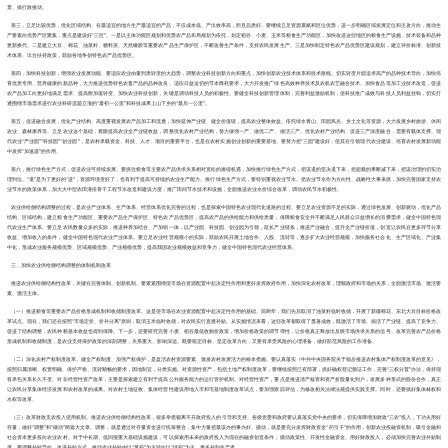
景、搞行政推动。
第三，立足比较优势，优化区域结构。在最适宜的地方生产最适宜的产品，不仅成本低、产出效率高，而且品质好。要继续立足资源禀赋和区位优势，进一步明确区域发展定位和主攻方向，推动生
产要素向优势产区聚集，重点是建设好“三区”。一是以主体功能区规划和优势农产品布局规划为依托，划定稻谷、小麦、玉米等粮食生产功能区，加快改进这些地区的粮食生产设施、技术装备和品种
更新换代。二是建立大豆、棉花、油菜籽、糖料蔗、天然橡胶等重要农产品生产保护区，不断改善生产条件，支持农民发展生产。三是加快制定特色农产品优势区建设规划，建立评价标准、创新技
术体系、出台扶持政策，鼓励各地争创特色农产品优势区。
第四，加快科技创新，增强农业发展动能。要适应农业由量到质转变的大趋势，调整农业科技创新方向和重点，加快创新农业技术体系和技术路线。切实转变片面追求高产的品种技术导向，加快培
育优质专用、营养健康的新品种，大力推进优势特色农畜产品的品种改良。适应日益迫切的节本降耗要求，大力开发推广绿色高效种养技术及农机农艺融合技术。加快食品等加工业技术改造，促进
农产品加工向更好地满足需求、提高附加值转变。加快农业科技创新，关键是调动科技人员的积极性。要健全科技创新管理体制，完善利益激励机制，使科技推广成效与科技人员利益挂钩，切实打
通围绕市场需求进行农业科研选题立项的“最初一公里”和科技成果上山下乡的“最后一公里”。
第五，促进融合发展，优化产业结构。高度重视发展农产品加工和流通，加快延伸产业链、健全价值链，提高农业整体效益。依托绿水青山、田园风光、乡土文化等资源，大力发展乡村旅游、休闲
农业、森林康养等。立足农业这个基础，着眼提高农业全产业链收益，调整优化农村产业结构，努力做强一产、做优二产、做活三产。优化农村产业结构、促进三产深度融合，需要有载体支撑。现
代农业“产业园”“科技园”“创业园”，是农村承载资金、科技、人才、项目的重要平台，也是在农村实施创业创新的重要基地。要努力把“三园”建设好，使其在引领现代农业建设、培育农村发展新动能
中发挥“加速器”的作用。
第六，推行绿色生产方式，促进农业可持续发展。要抓住粮食等主要农产品供求关系相对宽松的难得机遇，加快推行绿色生产方式，把该退的坚决退下来，把超载的果断减下来，把该治理的切实治
理到位。“退”是为了更好的“进”，资源环境变好了，也有利于提高可持续的农业生产能力。推行绿色生产方式，要特别重视农业节水。把农业节水作为方向性、战略性大事来抓，加快完善国家支持农
业节水的政策体系，加大大中型农田灌排骨干工程节水改造和建设力度，推广田间节水技术和设施，全面推进农业水价综合改革，调动农民节水积极性。
农业供给侧结构调整的过程，是农业产业体系、生产体系、经营体系优化完善的过程，也是探索中国特色农业现代化道路的过程。要立足农业资源不足的实际，通过绿色发展、创新驱动，优化产品
结构、区域结构，建立粮食生产功能区、重要农产品生产保护区、特色农产品优势区，提高农产品的供给能力和供给质量，保障粮食安全并不断满足人民群众日益增长的消费需求，健全中国特色现
代农业生产体系。要立足农民数量众多的实际，推进种养加结合、产加销一体，以产业园、科技园、创业园为引领，延长产业链条，推进产业融合，提升全产业链价值，创造让农民在更多环节分享
收益、增加收入的条件，健全中国特色现代农业产业体系。要立足农业经营规模小的实际，鼓励农民开展土地合作、入股、流转等，逐步扩大农业经营规模，加快服务社会化、生产区域化、产业集
中化，形成农业服务规模优势、区域规模优势、产业规模优势，提高我国农业规模效益和竞争力，健全中国特色现代农业经营体系。
三、加快农业供给侧结构调整的体制机制改革
推进农业供给侧结构性改革，关键在完善体制、创新机制。要紧紧围绕使市场在资源配置中起决定性作用和更好发挥政府作用，加快深化农村改革，理顺政府和市场的关系，全面激活市场、激活要
素、激活主体。
（一）推进粮食等重要农产品价格形成机制和收储制度改革。这是使市场在农业资源配置中起决定性作用的基础。前两年，我们先后取消了油菜籽临时收储，开展了新疆棉花、东北大豆目标价格改
革试点。现在，我们还在按照“市场定价、价补分离”原则，取消玉米临时收储，对农民实行直接补贴。从实施情况来看，这些改革都取得了显著成效，既激活了市场、搞活了产业链、提高了竞争力、
促进了结构调整，农民种粮基本收益也得到保障。下一步，还要研究完善小麦、稻谷最低收购价政策，增加价格政策的调节弹性，让价格真正释放出反映市场供求关系的信号。改革完善农产品价格
形成机制和收储制度，是农业支持保护政策的深刻调整，关系重大、影响深远。既要咬定目标、坚定改革方向，又要有承受风险的心理准备，做好防范风险的工作准备。
（二）深化农村产权制度改革。健全产权制度、加强产权保护，是盘活农村资源要素、激发农村发展活力的根本措施。要认真落实《中共中央国务院关于稳步推进农村集体产权制度改革的意见》，
按照归属清晰、权责明确、保护严格、流转顺畅的要求，因地制宜，分类实施。对资源性资产，包括土地产权制度改革，要继续按照已有部署，抓好确权登记颁证工作，完善“三权分置”办法，保持现
有承包关系长久不变。对非经营性资产改革，主要是探索建立有利于提高公共服务能力的运行管护机制。对经营性资产，重点是推进清产核资和资产折股量化到户，发展多种形式的股份合作，真正
让农民分享集体经济发展和农村改革的成果。对农村土地征收、集体经营性建设用地入市和宅基地制度改革试点，要加强跟踪评估，为修改相关法律法规提供实践支撑。同时，还要搞好集体林权和
水权等改革。
（三）改革财政支农投入使用机制。推进农业供给侧结构性改革，很多举措都离不开政府投入的引导和支持。各级党委和政府要认真落实党中央的要求，切实保障增加财政“三农”投入，下功夫用好
存量，做好“调整”和“撬动”两篇大文章。调整，就是通过对存量资金进行统筹整合，集中力量把最该办的事办好。撬动，就是要充分发挥财政资金“药引子”的作用，创新农业投融资机制，吸引金融和
社会资本更多投向农业农村。对于中长期、低回报重大基础设施建设，可以探索用未来的政府投入为现在的融资创造条件，撬动政策性、开发性金融资金。用好财政投入，必须加快完善农业补贴制
度。要调整补贴导向，改进补贴方式，推动农业补贴由以“黄箱”为主转向以“绿箱”为主，更多补到生产者。