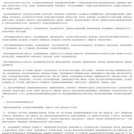
习近平总书记在中央经济工作会议上指出：“深入推进农业供给侧结构性改革。这是供给侧结构性改革的重要一环。要适应农业由总量不足转变为结构性矛盾的阶段性变化，创新体制机制，推进科
技进步，优化农业产业体系、生产体系、经营体系，加快实现农业向提质增效、可持续发展转变。”习近平总书记的重要指示，不仅明确了农业供给侧结构性改革的方向，而且指明了目标任务和工作
重点，我们要深入贯彻落实。
推进农业供给侧结构性改革，与以往我们抓农业结构调整、抓农村工作相比，既有传承和延续，更有创新和发展。过去主要解决农产品短期数量平衡问题，现在要在促进数量平衡的同时，注重提升
质量效益，促进可持续发展；过去主要考虑农业生产结构问题，现在要在调整生产结构的同时，注重优化产业结构、经营结构，促进农民增收；过去主要是农业生产力范畴内的调整，现在要在突出
发展生产力的同时，注重体制改革，增强内生动力。推进农业供给侧结构性改革，涵盖范围广、触及层次深，是农业农村发展思路的一个重大转变，必须按照党中央推进供给侧结构性改革的总体要
求，结合农村发展实际和农业产业特点，创造性地开展工作，切实把农业供给侧结构性改革引向深入。
一要牢牢把握创新体制机制这个主要着力点。农业供给侧结构性改革，“根本途径是深化改革”，是用改革的办法推进结构调整。要通过体制机制创新，激活资源要素潜力，解放和发展农村生产力，
改造提升传统动能，培育壮大新动能。
二要牢牢把握形成市场导向这个关键切入点。农业供给侧结构性改革，“最终目的是满足需求”。改变目前不合理的农业供给结构，更好满足需求，必须充分发挥市场在资源配置中的决定性作用，让
市场力量引领结构调整，减少无效供给，扩大有效供给。政府要摆正位置，既不越俎代庖、也不袖手旁观，重点是强化政策引导、加强服务支持，创造良好的市场环境。
三要牢牢把握提高质量和效益这个根本着眼点。农业供给侧结构性改革，“主攻方向是提高供给质量”，以此提高农业的综合效益和竞争力。要坚持质量兴农，加快农业科技进步，提高农业全要素生
产率。要坚持效益强农，促进一二三产业融合发展，提高农业整体效益，让农业成为有竞争优势的产业。
四要牢牢把握促进绿色发展这个重要关切点。农业供给侧结构性改革，必须践行以人民为中心的发展思想，顺应群众关切，不断增加绿色优质农产品供给和生态产品供给。要牢固树立“绿水青山就
是金山银山”的理念，加快建设资源节约型、环境友好型农业，促进农业发展、生态协调、环境改善相互融合与统一。
五要牢牢把握增加农民收入这个基本立足点。农业供给侧结构性改革成不成功，要看供给体系是否优化、效率是否提高，更要看农民是否增收、是否得实惠。农民的钱袋子鼓起来没有，是检验改革
成效的重要尺度。
推进农业供给侧结构性改革，是“三农”领域的一场深刻变革，关系农业的长远发展，在方向性问题上不能出大的偏差，必须守住三条底线。一是确保粮食生产能力不降低。保障国家粮食安全是头等
大事，任何时候都不能放松。推进农业供给侧结构性改革，要保持粮食生产总体稳定，不能形成调减粮食生产的普遍预期和共振效应。要积极实施藏粮于地、藏粮于技战略，粮食产量在年度间可以
有波动，但产能必须保持稳定并巩固提高。二是确保农民增收势头不逆转。小康不小康，关键看老乡。农业供给侧结构性改革可能有阵痛，但要确保种粮农民不吃亏，确保农民收入持续增长，不能
重新拉大城乡收入差距。对农业的支持保护，方式可以优化，但力度只能增强不能减弱。三是确保农村稳定不出问题。调整政策、出台措施，要充分考虑各方面特别是农民的承受能力，充分考虑农
村大多数还是一家一户生产的现实，把握好节奏和力度，绝不能顾此失彼，政策举措的基本面要照顾普通农户，确保不出大的乱子。要尊重农民意愿，不搞强迫命令、瞎指挥。
总之，推进农业供给侧结构性改革，要在确保国家粮食安全的基础上，紧紧围绕市场需求变化，以增加农民收入、保障有效供给为主要目标，以提高农业供给质量为主攻方向，以体制改革和机制创
新为根本途径，优化农业产业体系、生产体系、经营体系，提高土地产出率、资源利用率、劳动生产率，促进农业农村发展由过度依赖资源消耗、主要满足量的需求，向追求绿色生态可持续、更加
注重满足质的需求转变。在工作上，核心要抓好农业供给侧结构调整和深化改革两个方面，通过供给侧结构调整促进农业发展再上新台阶，通过深化改革推进结构调整，加快培育农业农村发展新动
能。
二、切实抓好农业供给侧结构调整的重点任务
推进农业供给侧结构性改革，首先要把农业结构调好调顺调优。当前和今后一个时期，应重点抓好以下几个方面。
第一，适应市场需求，优化产品结构。要统筹调整农产品种养结构，按照“稳粮、优经、扩饲”的基本思路，加快构建粮经饲协调发展的三元结构。稳粮，就是稳定水稻、小麦生产，继续调减非优势
产区籽粒玉米，增加优质食用大豆、薯类、杂粮杂豆等。优经，就是优化经济作物品种品质和区域布局，促进园艺作物增值增效。扩饲，就是按照“以养定种”的原则，扩大青贮玉米、苜蓿等优质牧草
生产。要把提高农产品质量放在更加突出位置，大力增加优良品种生产，加强农业生产流通全过程监管，促进农业标准化生产、品牌化营销、绿色化发展。要加快发展优势特色农产品生产，大力促
进特色产业提档升级，加强新食品原料、药食同源食品的开发和应用，拓展农产品增值空间。
第二，发展适度规模经营，优化经营结构。经营规模扩大了，增加有效供给就有了更扎实的基础。农业科技成果推广难、农产品质量安全监管难、农业比较效益低等一系列问题，也都会更容易解
决。要通过经营权流转、股份合作、代耕代种、土地托管等多种方式，加快发展土地流转型、土地入股型、服务带动型等多种形式规模经营。要把促进规模经营与带动一般农户增收结合起来，特别
是贫困地区要与脱贫攻坚结合起来，带动贫困农民稳定脱贫。发展多种形式的适度规模经营、优化经营结构，是一个长期的过程。适当的政策支持和示范引导是必要的，但不能人为垒大户、造盆