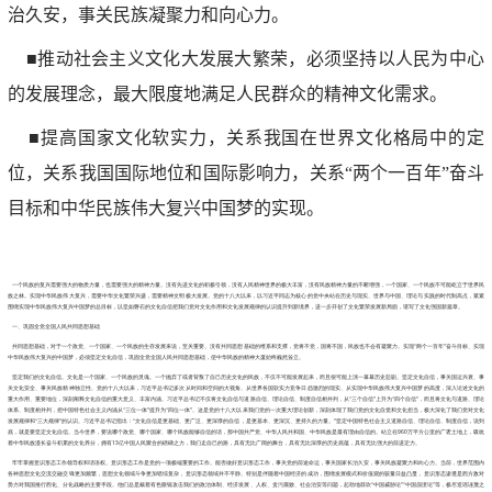
治久安，事关民族凝聚力和向心力。
■推动社会主义文化大发展大繁荣，必须坚持以人民为中心
的发展理念，最大限度地满足人民群众的精神文化需求。
■提高国家文化软实力，关系我国在世界文化格局中的定
位，关系我国国际地位和国际影响力，关系“两个一百年”奋斗
目标和中华民族伟大复兴中国梦的实现。
一个民族的复兴需要强大的物质力量，也需要强大的精神力量。没有先进文化的积极引领，没有人民精神世界的极大丰富，没有民族精神力量的不断增强，一个国家、一个民族不可能屹立于世界民
族之林。实现中华民族伟大复兴，需要中华文化繁荣兴盛，需要精神文明极大发展。党的十八大以来，以习近平同志为核心的党中央站在历史与现实、世界与中国、理论与实践的时代制高点，紧紧
围绕实现中华民族伟大复兴中国梦的总目标，以坚如磐石的文化自信把我们党对文化作用和文化发展规律的认识提升到新境界，进一步开创了文化繁荣发展新局面，谱写了文化强国新篇章。
一、巩固全党全国人民共同思想基础
共同思想基础，对于一个政党、一个国家、一个民族的生存发展来说，至关重要。没有共同思想基础的维系和支撑，党将不党，国将不国，民族也不会有凝聚力。实现“两个一百年”奋斗目标、实现
中华民族伟大复兴的中国梦，必须坚定文化自信，巩固全党全国人民共同思想基础，使中华民族的精神大厦始终巍然耸立。
坚定我们的文化自信。文化是一个国家、一个民族的灵魂。一个抛弃了或者背叛了自己历史文化的民族，不仅不可能发展起来，而且很可能上演一幕幕历史悲剧。坚定文化自信，事关国运兴衰、事
关文化安全、事关民族精神独立性。党的十八大以来，习近平总书记多次从时间和空间的大视角、从世界各国软实力竞争日趋激烈的现实、从实现中华民族伟大复兴中国梦的高度，深入论述文化的
重大作用、重要地位，深刻阐释文化自信的重大意义、丰富内涵。习近平总书记不仅将文化自信与道路自信、理论自信、制度自信相并列，从“三个自信”上升为“四个自信”，而且将文化与道路、理论
体系、制度相并列，把中国特色社会主义内涵从“三位一体”提升为“四位一体”。这是党的十八大以来我们党的一次重大理论创新，深刻体现了我们党的文化自觉和文化担当，极大深化了我们党对文化
发展规律和“三大规律”的认识。习近平总书记指出：“文化自信是更基础、更广泛、更深厚的自信，是更基本、更深沉、更持久的力量。”坚定中国特色社会主义道路自信、理论自信、制度自信，说到
底，就是要坚定文化自信。当今世界，要说哪个政党、哪个国家、哪个民族能够自信的话，那中国共产党、中华人民共和国、中华民族是最有理由自信的。站立在960万平方公里的广袤土地上，吸吮
着中华民族漫长奋斗积累的文化养分，拥有13亿中国人民聚合的磅礴之力，我们走自己的路，具有无比广阔的舞台，具有无比深厚的历史底蕴，具有无比强大的前进定力。
牢牢掌握意识形态工作领导权和话语权。意识形态工作是党的一项极端重要的工作。能否做好意识形态工作，事关党的前途命运，事关国家长治久安，事关民族凝聚力和向心力。当前，世界范围内
各种思想文化交流交融交锋更加频繁，思想文化领域斗争更加错综复杂，意识形态领域并不平静。特别是伴随着中国经济的成功，围绕发展模式和价值观的较量日益凸显，意识形态渗透是西方敌对
势力对我国推行西化、分化战略的主要手段。他们总是戴着有色眼镜攻击我们的政治体制、经济发展、人权、贪污腐败、社会治安等问题，起劲地鼓吹“中国威胁论”“中国崩溃论”等，极尽造谣诬蔑之