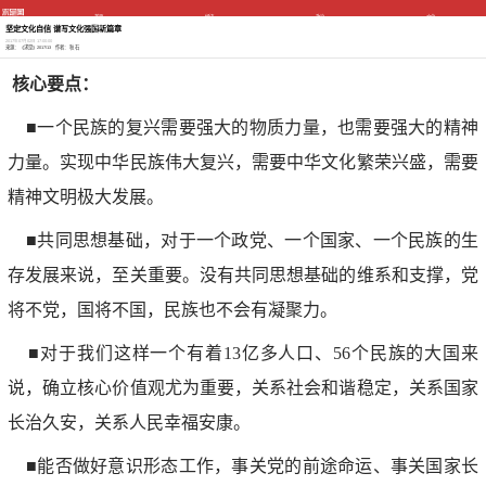
首页
经济
政治
文化
社会
党建
科教
生态
坚定文化自信 谱写文化强国新篇章
国防
国际
图书
原创
2017年07月02日 17:00:00
专题
视频
网评
来源： 《求是》2017/13 作者： 秋 石
核心要点：
■一个民族的复兴需要强大的物质力量，也需要强大的精神
力量。实现中华民族伟大复兴，需要中华文化繁荣兴盛，需要
精神文明极大发展。
■共同思想基础，对于一个政党、一个国家、一个民族的生
存发展来说，至关重要。没有共同思想基础的维系和支撑，党
将不党，国将不国，民族也不会有凝聚力。
■对于我们这样一个有着13亿多人口、56个民族的大国来
说，确立核心价值观尤为重要，关系社会和谐稳定，关系国家
长治久安，关系人民幸福安康。
■能否做好意识形态工作，事关党的前途命运、事关国家长