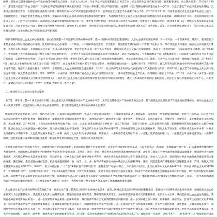
能事，其目的就是要推翻中国共产党的领导和社会主义制度。党的十八大以来，习近平总书记高度重视意识形态工作，多次召开会议研究相关问题、发表重要讲话、作出重大部署。2013年8月19
日，全国宣传思想工作会议召开，习近平总书记深刻阐述了事关意识形态工作的一系列重大理论和现实问题。他强调，我们既要做好经济建设这个中心工作、为意识形态工作提供坚实物质基础，又
要做好意识形态工作、为经济建设提供有力保障；既不能因为中心工作而忽视意识形态工作，也不能使意识形态工作游离于中心工作。2015年12月11日，习近平总书记在全国党校工作会议上指出，
党校因党而立，党校姓党是天经地义的要求。党校的工作重心必须是抓党的理论教育和党性教育，为巩固马克思主义在意识形态领域的指导地位作出积极贡献。2016年2月19日，党的新闻舆论工作
座谈会召开，习近平总书记指出，新闻舆论工作必须把政治方向摆在第一位，牢牢坚持党性原则，牢牢坚持马克思主义新闻观，牢牢坚持正确舆论导向。2016年4月19日，网络安全和信息化工作座
谈会召开，习近平总书记强调，要依法加强网络空间治理，做强网上正面宣传，用社会主义核心价值观和人类优秀文明成果滋养人心、滋养社会，等等。在这些重要论述指引下，我们的意识形态工
作蓬勃开展，全党全国人民共同思想基础不断巩固。
积极培育和践行社会主义核心价值观。核心价值观是一个民族赖以维系的精神纽带，是一个国家共同的思想道德基础。人类社会发展的历史表明，对一个民族、一个国家来说，最持久、最深层的力
量是全社会共同认可的核心价值观。没有共同的核心价值观，一个民族、一个国家就魂无定所、行无依归。特别是对于我们这样一个有着13亿多人口、56个民族的大国来说，确立核心价值观尤为重
要，关系社会和谐稳定，关系国家长治久安，关系人民幸福安康。党的十八大以来，党中央大力推进、持续深化社会主义核心价值观建设，形成了一套思想深刻、内涵丰富的理论体系。2013年12
月，中央印发《关于培育和践行社会主义核心价值观的意见》，对社会主义核心价值观建设工作进行总体部署。2014年2月24日，中央政治局进行第13次集体学习，主题就是“弘扬和培育社会主义核
心价值观、弘扬中华传统美德”，习近平总书记在讲话中强调，要把培育和弘扬社会主义核心价值观作为凝魂聚气、强基固本的基础工程。随后，习近平总书记多次专门阐释核心价值观。2014年5月
4日，在北京大学对师生专门讲了这个问题；5月28日，在上海考察工作时对领导干部提出要求，强调要坚持知行合一、坚持行胜于言；5月30日，在北京市海淀区民族小学同师生们座谈时又集中讲
了这个问题，对少年儿童提出要求；6月9日，在两院院士大会上对两院院士提出要求；9月9日，在北京师范大学同师生代表座谈时对广大教师提出要求；10月15日，在文艺工作座谈会上再次深入论
述这个问题，对文艺界提出要求，等等。2015年，中央印发《培育和践行社会主义核心价值观行动方案》，要求在贯穿结合上下功夫、在落细落小落实上下功夫。2016年，中央印发《关于进一步把
社会主义核心价值观融入法治建设的指导意见》，提出把社会主义核心价值观的要求转化为刚性约束的法律规定。通过几年来驰而不息的弘扬和践行，社会主义核心价值观日益内化于心、外化于
行，凝聚起社会共识的“最大公约数”，尽显其“为益之大，收功之远”。
二、推动社会主义文化大发展大繁荣
为了谁，依靠谁，是一个政党的根本问题。全心全意为人民服务是中国共产党的根本宗旨，人民立场是中国共产党的根本政治立场，是马克思主义政党区别于其他政党的显著标志。推动社会主义文
化大发展大繁荣，必须坚持以人民为中心的发展理念，最大限度地满足人民群众的精神文化需求。
统筹推进文化体制改革。改革开放已经近40年，在取得巨大成就的同时，也进入了攻坚期和深水区，必须加强顶层设计，系统谋划、统筹推进。文化建设同样如此。党的十八大以来，以习近平同
志为核心的党中央面对新形势、着眼新目标，紧紧抓住文化体制改革的牛鼻子，加强顶层设计，既抓重要问题、重要任务、重要试点，又抓关键主体、关键环节、关键节点，文化体制改革深层次拓
展、大力度推进。2014年3月，《深化文化体制改革实施方案》出台，为文化改革发展制定了路线图、确立了时间表、布置了任务书。总的思路和布局是，紧紧围绕培育和弘扬社会主义核心价值
观、建设社会主义文化强国这一核心目标，着力抓住完善文化管理体制、深化国有文化单位改革的关键环节，加快构建现代公共文化服务体系、现代文化市场体系、优秀传统文化传承体系、对外文
化传播和对外话语体系、文化政策法规体系这五大体系。由此，文化体制改革纵深推进、精准发力。一系列指导意见陆续下发，一批重大政策措施相继出台，一批重点改革任务迅速落地，一批具有
四梁八柱性质的重大改革取得突破性进展，重点改革支撑作用日益凸显，呈现出良好发展态势。
全面提升现代公共文化服务水平。构建现代公共文化服务体系，是保障和改善民生的重要举措，是文化产业发展的根本基础。习近平总书记一再强调，全面建成小康社会，是“国家物质力量和精神
力量都增强，全国各族人民物质生活和精神生活都改善”的全面小康，是经济、政治、文化、社会和生态文明协调发展的全面小康。近年来，我国公共文化服务体系建设成效显著，但随着经济社会快
速发展，人民群众精神文化需求快速增长、日趋多样化，公共文化产品和服务供给水平不高、城乡区域文化发展差距大等问题更加凸显。党的十八大以来，我国现代公共文化服务体系建设呈现出整
体推进、重点突破、全面提升的良好态势，初步建成包括国家、省、地市、县、乡、村和城市社区在内的六级公共文化服务网络。目前，我国已建成广播电视现代传输覆盖体系，广播、电视人口综
合覆盖率分别达到98.37%、98.88%。着力补齐短板，“十二五”末村村通工程顺利收官，惠及全国1.5亿农村群众，户户通用户近1亿。全国共有群众文化机构44479个，其中乡镇综合文化站34240
个；有博物馆4109个、公共图书馆3153个；有245条农村数字院线、约5万余支放映队，实现了流动电影公共服务全覆盖；60多万个农家书屋覆盖全国有基本条件的行政村，累计向农民配送图书10
亿册。农村数字文化工程将文化信息送到村一级，新闻出版“东风工程”有效提升了民族文字新闻出版生产供给能力和服务水平；广播影视“西新工程”覆盖9个少数民族省区，等等。《关于加快构建现
代公共文化服务体系的意见》《公共文化服务保障法》的出台，为加快完善公共文化服务体系提供了基本遵循和重要保障。
大力推动文化产业成为国民经济支柱性产业。发展文化产业，是满足人民多样化精神文化需求、提高人民群众生活品质和幸福感的重要途径，是推动中华优秀传统文化传承发展、使社会主义核心价
值观深入人心的重要载体，是提升文化软实力的重要途径，是适应经济发展新常态、贯彻落实新发展理念、加快转变经济发展方式的重要举措。党的十八大以来，我们坚持把社会效益放在首位、实
现社会效益和经济效益相统一，进一步完善两个效益相统一的体制机制；我们发挥市场在文化资源配置中的积极作用，进一步加快建立统一开放、竞争有序、诚信守法、监管有力的现代文化市场体
系；我们着力提高文化产业发展质量和效益，走规模化集约化专业化路子，积极调整优化文化产业结构，进一步推动文化产业结构优化升级，文化产业蓬勃发展、成效显著，总量规模稳步提升，深
圳华强文化科技集团股份有限公司、西安曲江文化产业投资（集团）有限公司等一批优秀文化企业成为推动文化产业发展的领头羊；我们大力促进文化领域创新创业，文化产品和服务更加丰富，文
化产业在稳增长、促改革、调结构、惠民生等方面的贡献更加突出。2016年，全国文化及相关产业增加值占GDP比例达4.07%，贡献率进一步提升。2017年4月，《文化部“十三五”时期文化产业发