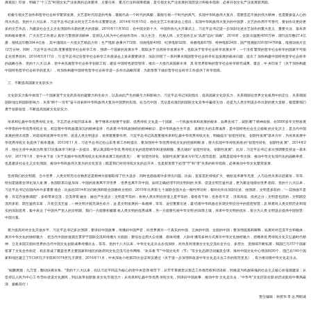
展规划》印发，明确了“十三五”时期文化产业发展的总体要求、主要任务、重点行业和保障措施，是引领文化产业发展的顶层设计和根本指南，必将开创文化产业发展新局面。
积极引领文艺创作和哲学社会科学繁荣发展。文艺是时代前进的号角，最能代表一个时代的风貌，最能引领一个时代的风气。实现中华民族伟大复兴，需要坚忍不拔的伟大精神，也需要振奋人心的
伟大作品。党的十八大以来，习近平总书记多次对文艺工作作出重要论述。2014年10月15日，他在文艺工作座谈会上指出，实现中华民族伟大复兴的中国梦，文艺的作用不可替代，要创作出更好更
多的文艺作品，为建设社会主义文化强国作出新的更大的贡献。2016年11月30日，在中国文联十大、中国作协九大开幕式上，习近平总书记进一步深刻论述文艺创作的重大意义、重要方法、基本原
则和根本要求。广大文艺工作者认真学习贯彻讲话精神，坚持以人民为中心的创作导向，深入生活、扎根人民，文艺创作正从“高原”迈向“高峰”。2016年，全国出版图书50万种，期刊总印数27.4亿
册，报纸总印数394.4亿份，其中涌现出一大批文艺精品力作；生产电影故事片772部、动画电影49部、纪录电影32部、科教电影67部、特种电影24部，国产电视剧330部14768集，电视动画片近
12万分钟。同时，习近平总书记高度重视哲学社会科学工作，强调一个国家的发展水平，既取决于自然科学发展水平，也取决于哲学社会科学发展水平，一个没有繁荣的哲学社会科学的国家不可能
走在世界前列。2016年5月17日，习近平总书记在哲学社会科学工作座谈会上发表重要讲话，深刻回答了一系列事关我国哲学社会科学长远发展的根本问题，提出了加快构建中国特色哲学社会科学
的战略任务。党的十八大以来，党中央实施哲学社会科学创新工程，建设中国特色新型智库，推出一大批代表国家水准、具有世界影响的哲学社会科学研究成果。最近，中央印发了《关于加快构建
中国特色哲学社会科学的意见》，对加快构建中国特色哲学社会科学进一步作出战略部署，为新形势下做好哲学社会科学工作提供了科学指南。
三、不断提高国家文化软实力
文化软实力集中体现了一个国家基于文化而具有的凝聚力和生命力，以及由此产生的吸引力和影响力。习近平总书记深刻指出，提高国家文化软实力，关系我国在世界文化格局中的定位，关系我国
国际地位和国际影响力，关系“两个一百年”奋斗目标和中华民族伟大复兴中国梦的实现。在当代中国，无论是在激烈的国际文化竞争中赢得主动，还是为人类文明进步作出新的更大贡献，都需要我们
勇于创新创造，不断提高国家文化软实力。
传承和弘扬中华优秀传统文化。不忘历史才能开辟未来，善于继承才能善于创新。优秀传统文化是一个国家、一个民族传承和发展的根本，如果丢掉了，就割断了精神命脉。在5000多年文明发展
中孕育的中华优秀传统文化，积淀着中华民族最深沉的精神追求，代表着中华民族独特的精神标识，是中华民族生生不息、发展壮大的丰厚滋养，是中国特色社会主义植根的文化沃土，是当代中国
发展的突出优势，对延续和发展中华文明、促进人类文明进步，发挥着重要作用。习近平总书记高度重视传承和弘扬中华优秀传统文化，明确提出“创造性转化、创新性发展”基本方针，为传承发展中
华优秀传统文化提供了根本遵循。2013年11月，习近平总书记在山东考察工作时提出，要加强对中华优秀传统文化的挖掘和阐发，努力实现中华传统美德的“创造性转化、创新性发展”。2014年2
月，他在主持中央政治局第13次集体学习时进一步提出，要认真汲取中华优秀传统文化的思想精华和道德精髓，重点做好“创造性转化、创新性发展”。此后，习近平总书记多次强调要坚持这一基本
方针。2017年1月，党中央下发《关于实施中华优秀传统文化传承发展工程的意见》，将“创造性转化、创新性发展”基本方针写入指导思想。这既是延续中华文脉、推动中华文化现代化的战略举措，
也是建设社会主义文化强国、推动中华民族伟大复兴的文化宣言；既是我们对待传统文化的总开关，也是新形势下处理“守”和“变”关系的科学指南，必将推动中华文化繁荣发展。
坚持我们的文明观。当今世界，人类文明无论在物质还是精神方面都取得了巨大进步，同时也面临着许多突出问题。比如，贫富差距持续扩大、物欲追求奢华无度、人与自然关系日趋紧张，等等。
特别是随着全球化深入发展，各国联系日益加深，中国的发展离不开世界，世界也离不开中国。如何正确处理不同文明间的关系、促进文明互鉴共进，更为紧迫地摆在世界面前。党的十八大以来，
习近平总书记在国内外许多重要场合，比如在2014年访问欧洲和联合国教科文组织、2015年出席第七十届联合国大会一般性辩论时，都对此作出深刻论述。他强调，文明是多彩的，“一花独放不是
春，百花齐放春满园”，多样带来交流，交流孕育融合，融合产生进步；文明是平等的，各种人类文明在价值上是平等的，都各有千秋，也各有不足，没有高低、优劣之分；文明是包容的，文明因交
流而多彩、因互鉴而丰富，只有交流互鉴，一种文明才能充满生命力，这是文明发展的一条规律，等等。这些重要论述，凝结着中华民族在长期文明交往中的思想智慧，反映着对人类文明历史和现
实的深刻思考，集中表达了中国共产党人的文明观。我们一方面要积极吸收人类文明的优秀成果，另一方面要扎根中华文明的深厚土壤，传承中华文明的优长，努力为人类文明进步提供中国智慧、
中国方案。
着力提高对外文化开放水平。习近平总书记多次强调，要讲好中国故事，传播好中国声音，向世界展示一个真实的中国、立体的中国、全面的中国；要加强提炼和阐释，拓展对外交流平台和载体，
展示中华文化的独特魅力，把当代中国价值观念贯穿于国际交流和传播方方面面；要综合运用大众传播、群体传播、人际传播等多种方式展示中华文化独特魅力，把继承优秀传统文化又弘扬时代精
神、立足本国又面向世界的当代中国文化创新成果传播出去，等等。党的十八大以来，中华文化走出去步伐加快，对外及对港澳台文化交流向全方位、多层次、宽领域不断拓展，我国已与157个国家
签署了文化合作协定，初步形成了覆盖世界主要国家和地区的政府间文化交流与合作网络。“欢乐春节”“中国文化年（节）”等文化品牌活动遍及全球。海外中国文化中心增加到30个。现已在140个国
家和地区建立了513所孔子学院和1074所孔子课堂。2016年11月，中央深改小组第29次会议审议通过《关于进一步加强和改进中华文化走出去工作的指导意见》，有力推动着中华文化走出去。
“鲲鹏展翅，九万里，翻动扶摇羊角。”党的十八大以来，在以习近平同志为核心的党中央坚强领导下，从牢牢掌握意识形态工作领导权和话语权，到推进为民族铸魂的社会主义核心价值观建设；从
坚持以人民为中心工作导向促进文化惠民，到以改革创新激发文化市场活力；从传承和弘扬中华优秀传统文化，到讲好中国故事、推动中华文化走出去，“中华号”文化巨轮在新的历史航程中乘风破
浪、扬帆前行！
责任编辑：孙煜华 李 达 周昭成