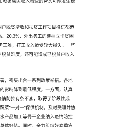
和城镇居民收入增速的势头可能发生逆
户脱贫增收和扶贫工作项目推进都造
、20.3%，外出务工的建档立卡贫困
出务工难，打工收入遭受较大损失。一些
户脱贫难度，还可能造成已脱贫户收入
署，密集出台一系列政策举措。各地
村的影响降到最低程度。一方面，认真
疫情防控有条不紊，取得了阶段性成
蔬菜“一对一”保供机制，及时受理并协
和水产品加工等骨干企业纳入疫情防控
势总体好转。同时，全力组织好春季农