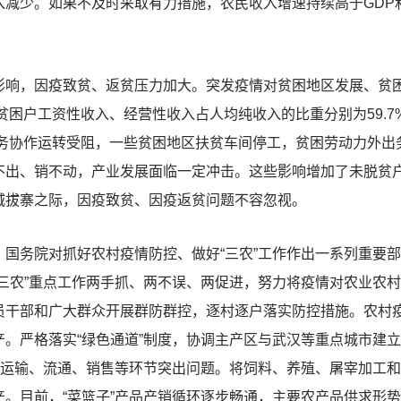
入减少。如果不及时采取有力措施，农民收入增速持续高于GDP
，因疫致贫、返贫压力加大。突发疫情对贫困地区发展、贫困
贫困户工资性收入、经营性收入占人均纯收入的比重分别为59.7%
劳务协作运转受阻，一些贫困地区扶贫车间停工，贫困劳动力外
不出、销不动，产业发展面临一定冲击。这些影响增加了未脱贫
城拔寨之际，因疫致贫、因疫返贫问题不容忽视。
务院对抓好农村疫情防控、做好“三农”工作作出一系列重要部
三农”重点工作两手抓、两不误、两促进，努力将疫情对农业农
员干部和广大群众开展群防群控，逐村逐户落实防控措施。农村
。严格落实“绿色通道”制度，协调主产区与武汉等重点城市建立
、运输、流通、销售等环节突出问题。将饲料、养殖、屠宰加工
。目前，“菜篮子”产品产销循环逐步畅通，主要农产品供求形