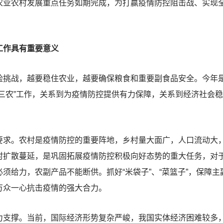
农业农村发展重点任务如期完成，为打赢疫情防控阻击战、实现
工作具有重要意义
战，越要稳住农业，越要确保粮食和重要副食品安全。今年是
三农”工作，关系到为疫情防控提供有力保障，关系到经济社会
。农村是疫情防控的重要阵地，乡村量大面广，人口流动大，
村扩散蔓延，是巩固拓展疫情防控积极向好态势的重大任务，对
须给力，农副产品不能断供。抓好“米袋子”、“菜篮子”，保障
万众一心抗击疫情的强大合力。
撑。当前，国际经济形势复杂严峻，我国实体经济困难较多，