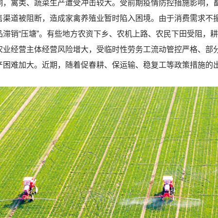
禽类、蔬菜生产遭受冲击较大。受前期疫情防控措施影响，畜
售渠道被阻断，造成家禽养殖业暂时陷入困境。由于消费需求不
滞销“压塘”。有些地方农资下乡、农机上路、农民下田受阻，
农业经营主体经营风险增大，受临时性劳务工流动管控严格、部
产困难加大。近期，随着促春耕、保运输、稳复工等政策措施的