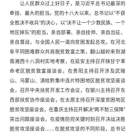
让人民群众过上好日子，是习近平总书记最深的
牵挂、最大的担当。党的十八大以来，总书记以“不获
全胜决不收兵”的决心，以“决不让一个少数民族、一个
地区掉队”的担当，亲自部署、亲自挂帅、亲自出征、
亲自督战，与全国人民一道向贫困发起总攻。在河北
阜平同困难群众共商脱贫致富之策，翻山越岭来到湖
南湘西十八洞村实地考察，在延安主持召开陕甘宁革
命老区脱贫致富座谈会，在贵阳主持召开涉及武陵
山、乌蒙山、滇桂黔集中连片特困地区脱贫攻坚座谈
会，召开中央扶贫开发工作会议，在银川主持召开东
西部扶贫协作座谈会，在太原主持召开深度贫困地区
脱贫攻坚座谈会，在重庆主持召开解决“两不愁三保障”
突出问题座谈会，在疫情防控关键时刻召开决战决胜
脱贫攻坚座谈会……在脱贫攻坚的不同阶段，总书记