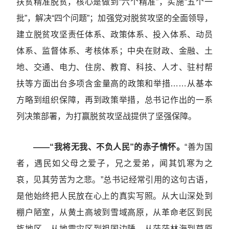
扶贫精准脱贫，核心是做到“六个精准”，实施“五个一
批”，解决“四个问题”；加强党对脱贫攻坚的全面领导，
建立脱贫攻坚责任体系、政策体系、投入体系、动员
体系、监督体系、考核体系；中央在财政、金融、土
地、交通、电力、住房、教育、科技、人才、驻村帮
扶等方面出台多项含金量高的政策和举措……从基本
方略到组织保障，再到政策举措，总书记作出的一系
列决策部署，为打赢脱贫攻坚战提供了坚强保障。
——“我将无我、不负人民”的赤子情怀。
“善为国
者，遇民如父母之爱子，兄之爱弟，闻其饥寒为之
哀，见其劳苦为之悲。”总书记经常引用的这句古语，
是他始终把人民放在心上的真实写照。从大山深处到
棚户陋室，从黄土高坡到雪域高原，从革命老区到民
族地区，从地震灾区到祖国边陲，从茫茫林海到草原