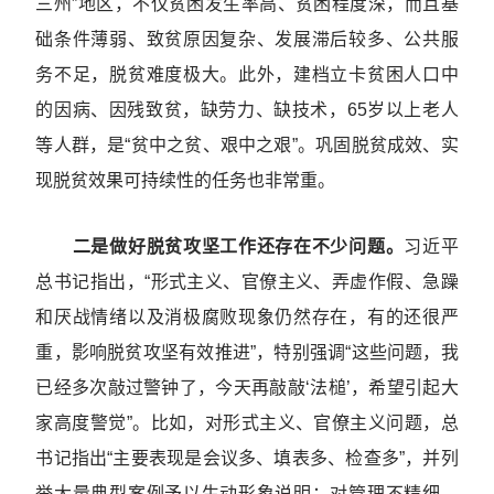
三州”地区，不仅贫困发生率高、贫困程度深，而且基
础条件薄弱、致贫原因复杂、发展滞后较多、公共服
务不足，脱贫难度极大。此外，建档立卡贫困人口中
的因病、因残致贫，缺劳力、缺技术，65岁以上老人
等人群，是“贫中之贫、艰中之艰”。巩固脱贫成效、实
现脱贫效果可持续性的任务也非常重。
二是做好脱贫攻坚工作还存在不少问题。
习近平
总书记指出，“形式主义、官僚主义、弄虚作假、急躁
和厌战情绪以及消极腐败现象仍然存在，有的还很严
重，影响脱贫攻坚有效推进”，特别强调“这些问题，我
已经多次敲过警钟了，今天再敲敲‘法槌’，希望引起大
家高度警觉”。比如，对形式主义、官僚主义问题，总
书记指出“主要表现是会议多、填表多、检查多”，并列
举大量典型案例予以生动形象说明；对管理不精细、