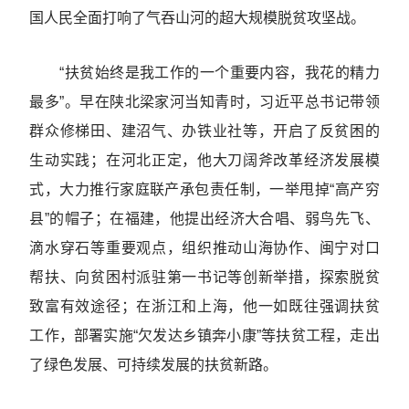
国人民全面打响了气吞山河的超大规模脱贫攻坚战。
“扶贫始终是我工作的一个重要内容，我花的精力
最多”。早在陕北梁家河当知青时，习近平总书记带领
群众修梯田、建沼气、办铁业社等，开启了反贫困的
生动实践；在河北正定，他大刀阔斧改革经济发展模
式，大力推行家庭联产承包责任制，一举甩掉“高产穷
县”的帽子；在福建，他提出经济大合唱、弱鸟先飞、
滴水穿石等重要观点，组织推动山海协作、闽宁对口
帮扶、向贫困村派驻第一书记等创新举措，探索脱贫
致富有效途径；在浙江和上海，他一如既往强调扶贫
工作，部署实施“欠发达乡镇奔小康”等扶贫工程，走出
了绿色发展、可持续发展的扶贫新路。