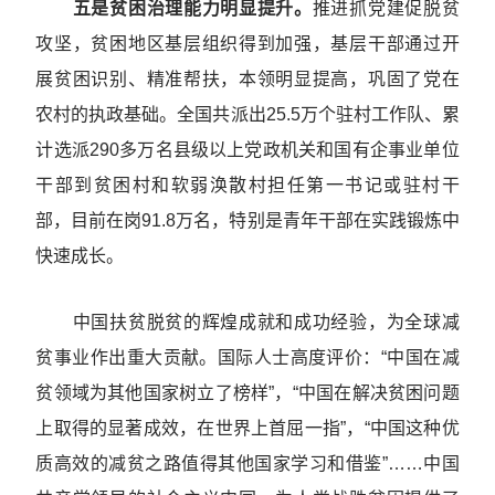
五是贫困治理能力明显提升。
推进抓党建促脱贫
攻坚，贫困地区基层组织得到加强，基层干部通过开
展贫困识别、精准帮扶，本领明显提高，巩固了党在
农村的执政基础。全国共派出25.5万个驻村工作队、累
计选派290多万名县级以上党政机关和国有企事业单位
干部到贫困村和软弱涣散村担任第一书记或驻村干
部，目前在岗91.8万名，特别是青年干部在实践锻炼中
快速成长。
中国扶贫脱贫的辉煌成就和成功经验，为全球减
贫事业作出重大贡献。国际人士高度评价：“中国在减
贫领域为其他国家树立了榜样”，“中国在解决贫困问题
上取得的显著成效，在世界上首屈一指”，“中国这种优
质高效的减贫之路值得其他国家学习和借鉴”……中国