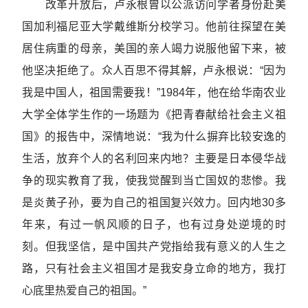
改革开放后，卢永根曾以公派访问学者身份赴美
国加利福尼亚大学戴维斯分校学习。他前往探望在美
居住病重的母亲，美国的亲人竭力说服他留下来，被
他坚决拒绝了。众人百思不得其解，卢永根说：“因为
我是中国人，祖国需要我！”1984年，他在给华南农业
大学全体学生作的一场题为《把青春献给社会主义祖
国》的报告中，深情地说：“我为什么摒弃比较安逸的
生活，放弃个人的名利回来内地？主要是日本侵华战
争的现实教育了我，使我觉醒到当亡国奴的悲惨。我
是炎黄子孙，要为自己的祖国复兴效力。回内地30多
年来，有过一帆风顺的日子，也有过身处逆境的时
刻。但我坚信，是中国共产党指给我有意义的人生之
路，只有社会主义祖国才是我安身立命的地方，我打
心底里热爱自己的祖国。”