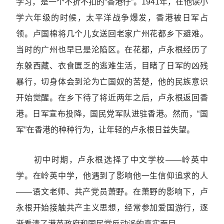
学习，是一个不折不扣的“香港仔”。1941年，在他读小
学六年级的时候，太平洋战争爆发，香港被日军占
领。卢国棉将几个儿女送回老家广州花都乡下避难。
当时的广州也早已是沦陷区。在花都，卢永根经历了
东躲西藏、衣食匮乏的逃难生活，目睹了日军的凶残
暴行，切身体会到沦为亡国奴的苦楚，他的民族意识
开始觉醒。在乡下待了将近两年之后，卢永根返回香
港。日军宣布投降，国民党军队进驻香港。然而，“国
军”在香港的种种行为，让年轻的卢永根日益失望。
初中时期，卢永根选择了中文学校——岭英中
学。在岭英中学，他遇到了影响他一生信仰追求的人
——语文老师、共产党员萧野。在萧野的影响下，卢
永根开始接触共产主义思想，经常参加爱国游行，逐
渐看清了港英政府和国民党反动派的真实面目。