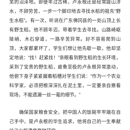
芜的沼泽地。即便年过古稀，卢永根还是经常跋山涉
水，不辞劳苦，一步一个脚印地去寻找水稻的祖先“野
生水稻”。有一次，听说在广东佛冈县的一处山顶上长
有野生稻。他不顾年迈，带着学生去寻找。山路崎岖
陡峭、木石穿道，一路辛苦异常。好不容易爬到山
顶，大家都累坏了，学生们想让他先歇一歇，他却坚
定地说：“找！赶紧找！”亲眼看到野生稻的生长环境，
采到了宝贵的野生稻，疲惫至极的卢永根异常激动，
他俯下身子紧紧握着稻穗对学生们说：“作为一个农业
科学家，必须把根深深扎在泥土里，一定要亲自察看
现场，不能遗漏一丝一毫的细节。”
确保国家粮食安全，把中国人的饭碗牢牢端在自
己手中，是卢永根的毕生追求，他将自己的一生奉献