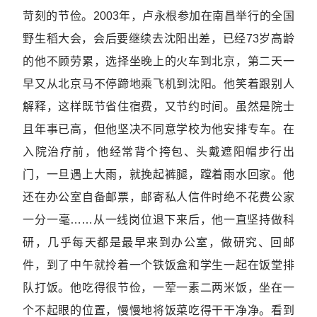
苛刻的节俭。2003年，卢永根参加在南昌举行的全国
野生稻大会，会后要继续去沈阳出差，已经73岁高龄
的他不顾劳累，选择坐晚上的火车到北京，第二天一
早又从北京马不停蹄地乘飞机到沈阳。他笑着跟别人
解释，这样既节省住宿费，又节约时间。虽然是院士
且年事已高，但他坚决不同意学校为他安排专车。在
入院治疗前，他经常背个挎包、头戴遮阳帽步行出
门，一旦遇上大雨，就挽起裤腿，蹚着雨水回家。他
还在办公室自备邮票，邮寄私人信件时绝不花费公家
一分一毫……从一线岗位退下来后，他一直坚持做科
研，几乎每天都是最早来到办公室，做研究、回邮
件，到了中午就拎着一个铁饭盒和学生一起在饭堂排
队打饭。他吃得很节俭，一荤一素二两米饭，坐在一
个不起眼的位置，慢慢地将饭菜吃得干干净净。看到