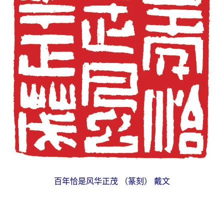
百年恰是风华正茂 （篆刻） 戴文