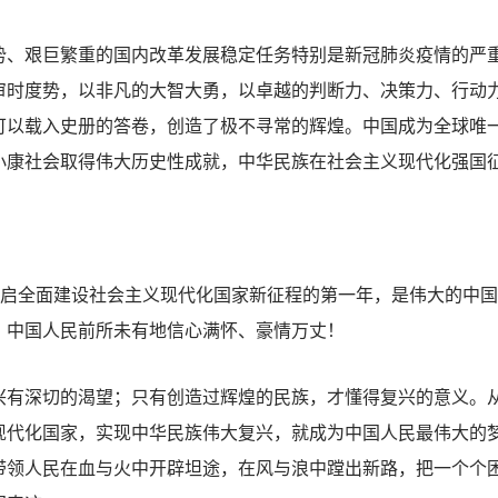
艰巨繁重的国内改革发展稳定任务特别是新冠肺炎疫情的严重
审时度势，以非凡的大智大勇，以卓越的判断力、决策力、行动
可以载入史册的答卷，创造了极不寻常的辉煌。中国成为全球唯
小康社会取得伟大历史性成就，中华民族在社会主义现代化强国
。
启全面建设社会主义现代化国家新征程的第一年，是伟大的中国共
，中国人民前所未有地信心满怀、豪情万丈！
深切的渴望；只有创造过辉煌的民族，才懂得复兴的意义。从
现代化国家，实现中华民族伟大复兴，就成为中国人民最伟大的
带领人民在血与火中开辟坦途，在风与浪中蹚出新路，把一个个