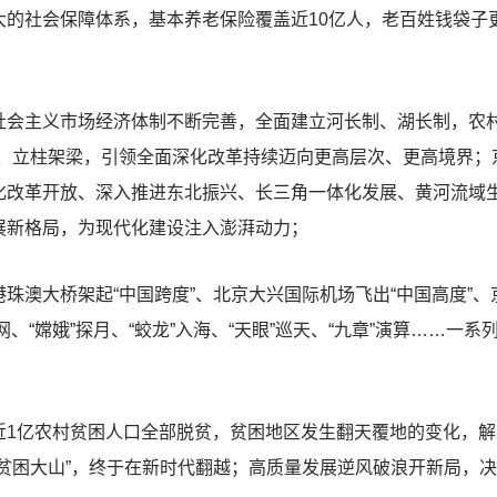
大的社会保障体系，基本养老保险覆盖近10亿人，老百姓钱袋子
主义市场经济体制不断完善，全面建立河长制、湖长制，农村
台、立柱架梁，引领全面深化改革持续迈向更高层次、更高境界；
化改革开放、深入推进东北振兴、长三角一体化发展、黄河流域
展新格局，为现代化建设注入澎湃动力；
大桥架起“中国跨度”、北京大兴国际机场飞出“中国高度”、京
联网、“嫦娥”探月、“蛟龙”入海、“天眼”巡天、“九章”演算……
亿农村贫困人口全部脱贫，贫困地区发生翻天覆地的变化，解
贫困大山”，终于在新时代翻越；高质量发展逆风破浪开新局，