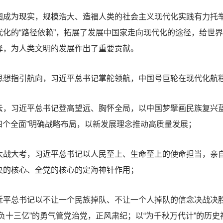
为现实，规模浩大、造福人类的社会主义现代化实践有力托举
化的“路径依赖”，拓展了发展中国家走向现代化的途径，给世
择，为人类文明的发展作出了重要贡献。
指引航向，习近平总书记掌舵领航，中国号巨轮在现代化航程
习近平总书记登高望远、胸怀全局，以中国梦擘画民族复兴蓝图
“四个全面”明确战略布局，以新发展理念推动高质量发展；
大考，习近平总书记以人民至上、生命至上的使命担当，亲自
央的核心、全党的核心的定海神针作用；
总书记以不让一个民族掉队、不让一个人掉队的信念决战决胜
负十三亿”的勇气管党治党，正风肃纪；以“为千秋万代计”的历史