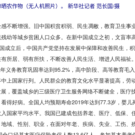
晾晒农作物（无人机照片）。 新华社记者 范长国/摄
旧中国积贫积弱、民生凋敝，教育卫生事
感不断增强。
残幼等城乡贫困人口众多。在新中国成立之初，文盲率高达
中国成立后，中国共产党坚持在发展中保障和改善民生，
有所居、弱有所扶，不断改善人民生活、增进人民福祉。
年义务教育巩固率达到95.2%，高中阶段、高等教育毛入学
界中上国家行列。人民群众的教育文化水平显著提高，劳
足发展，覆盖城乡的三级医疗卫生服务网络不断健全，医疗
得好病。全国人均预期寿命2019年达到77.3岁，婴儿死
收入国家平均水平。我国已建成包括养老、医疗、低保、
、地域、性别、职业，在面对年老、疾病、失业、工伤、
国全口径基本医疗保险参保人数13.6亿人，参加基本养老