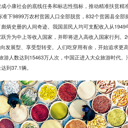
建成小康社会的底线任务和标志性指标，推动精准扶贫精
标准下9899万农村贫困人口全部脱贫，832个贫困县全部
炳史册的人间奇迹。我国居民人均可支配收入从1949年的4
跃升为中上等收入国家，并即将进入高收入国家行列。2
逐渐向发展型、享受型转变。人们吃穿用有余，开始追求更高
境旅游人数达到15463万人次，中国正进入大众旅游时代。
到37.1辆。