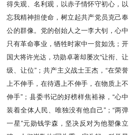
得失观、名利观，以赤子情怀守初心，以
忘我精神担使命，树立起共产党员克己奉
公的群像。党的创始人之一李大钊，心中
只有革命事业，牺牲时家中一贫如洗；开
国大将许光达，功勋卓著却屡次“让衔、让
级、让位”；共产主义战士王杰，“在荣誉
上不伸手，在待遇上不伸手，在物质上不
伸手”；县委书记的好榜样焦裕禄，“心中
装着全体人民、唯独没有他自己”；“两弹
一星”元勋钱学森，坚决反对为他塑像立