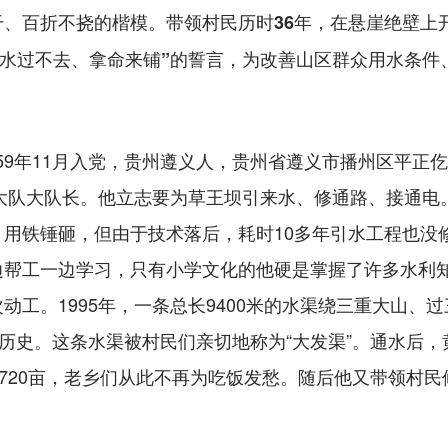
百折不挠的楷模。带领村民历时36年，在悬崖绝壁上开凿
兑现“水过不去、拿命来铺”的誓言，为改善山区群众用水条
959年11月入党，贵州遵义人，贵州省遵义市播州区平正
坝大队大队长。他立志要为草王坝引来水、修通路、接通电。
用铁锤砸，但由于技术落后，耗时10多年引水工程也没修
帮工一边学习，只有小学文化的他硬是掌握了许多水利知识
动工。1995年，一条总长9400米的水渠绕三重大山、
的历史。这条水渠被村民们亲切地称为“大发渠”。通水后，
到720亩，老乡们从此不再为吃饭发愁。随后他又带领村