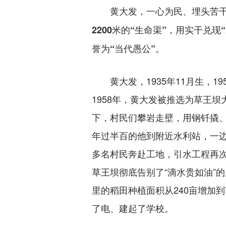
黄大发，一心为民、埋头苦干、
2200米的“生命渠”，用实干
誉为“当代愚公”。
黄大发，1935年11月生，1
1958年，黄大发被推选为草王
下，村民们攀岩走壁，用钢钎撬、
年过半百的他到附近水利站，一边
多名村民奔赴工地，引水工程再次
草王坝彻底告别了“滴水贵如油”
里的稻田种植面积从240亩增加
了电、建起了学校。