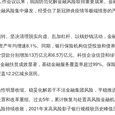
工作会议以来，我国防范化解金融风险取得重要成果。金
金融风险集中爆发，经受住了新冠肺炎疫情等极端情形的
坚决清理脱实向虚、乱加杠杆、以钱炒钱活动，金
扭转。
总资产年均增速8.1%。同期，银行保险机构信贷投放和债券投
贷款分别增加13万亿元和6.5万亿元。科技企业信贷和绿
%。金融扶贫成效显著，基础金融服务覆盖率超过99%。保
12.2亿城乡居民。
稳妥化解若干不法金融集团风险，平稳推
溢性明显收缩。
置和改革重组。过去5年，累计恢复与处置高风险金融机
险持续收敛，2021年末高风险影子银行规模较历史峰值