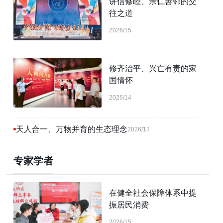
讲信修睦、亲仁善邻的交
往之道
2026/15
修齐治平、兴亡有责的家
国情怀
2026/14
天人合一、万物并育的生态理念
2026/13
专家学者
在健全社会保障体系中提
振居民消费
2026/15