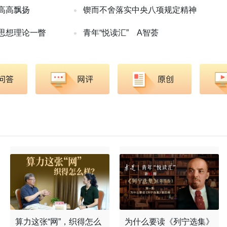
高高飘扬
锲而不舍落实中央八项规定精神
思想理论一瞥
青年“悦读汇”
A智荟
算力这张“网”，织得怎么
为什么要读《列宁选集》