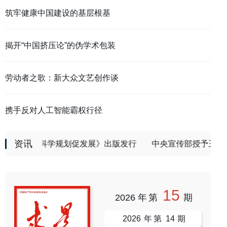
创新发展 高质量推进国防和军队现代化
中共中央政治局召开
筑牢健康中国建设的基层根基
揭开“中国挤压论”的伪学术包装
劳动者之歌：新大众文艺创作谈
携手反对人工智能霸权行径
资讯
《科学规划促发展》出版发行
中央宣传部授予王戟同志“
15
2026
年第
期
2026
年第
14
期