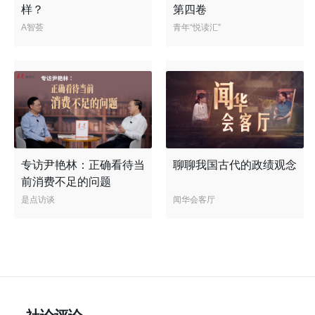
样？
第四卷
A智荟
青年“悦读汇”
专访尹艳林：正确看待当
聊聊我国古代的政绩观念
前消费不足的问题
是点访谈
闻华会客厅