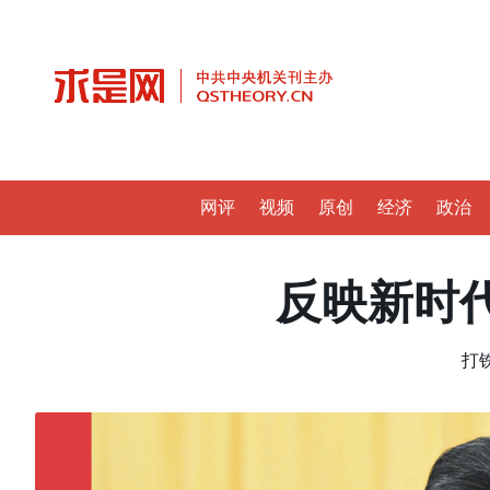
网评
视频
原创
经济
政治
反映新时
打