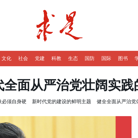
文化
社会
党建
科教
生态
国防
国际
图书
代全面从严治党壮阔实践
铁必须自身硬
新时代党的建设的鲜明主题
健全全面从严治党