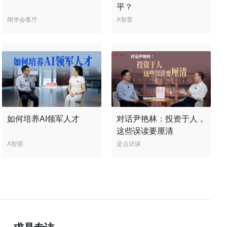
平？
闻华会客厅
A智荟
如何培养AI领军人才
对话尹艳林：投资于人，
这些误读要厘清
A智荟
是点访谈