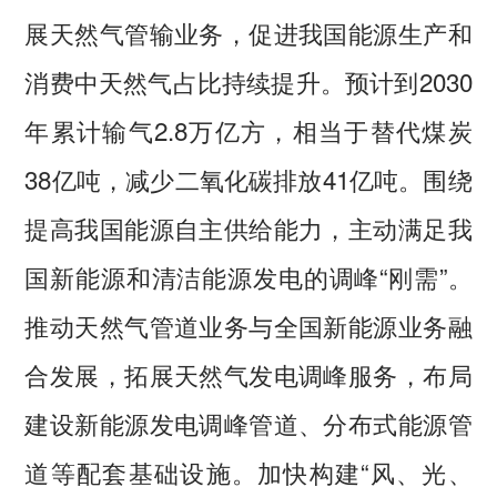
展天然气管输业务，促进我国能源生产和
消费中天然气占比持续提升。预计到2030
年累计输气2.8万亿方，相当于替代煤炭
38亿吨，减少二氧化碳排放41亿吨。围绕
提高我国能源自主供给能力，主动满足我
国新能源和清洁能源发电的调峰“刚需”。
推动天然气管道业务与全国新能源业务融
合发展，拓展天然气发电调峰服务，布局
建设新能源发电调峰管道、分布式能源管
道等配套基础设施。加快构建“风、光、