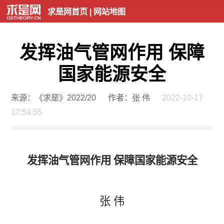
求是网首页
|
网站地图
发挥油气管网作用 保障
国家能源安全
来源：《求是》2022/20
作者：张 伟
2022-10-17
17:54:55
发挥油气管网作用 保障国家能源安全
张 伟