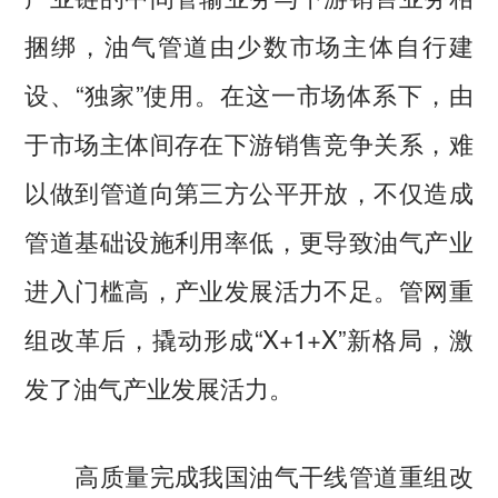
捆绑，油气管道由少数市场主体自行建
设、“独家”使用。在这一市场体系下，由
于市场主体间存在下游销售竞争关系，难
以做到管道向第三方公平开放，不仅造成
管道基础设施利用率低，更导致油气产业
进入门槛高，产业发展活力不足。管网重
组改革后，撬动形成“X+1+X”新格局，激
发了油气产业发展活力。
高质量完成我国油气干线管道重组改