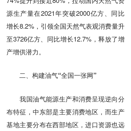
74%提升到接近80%，拉动国内天然气资
源生产量在2021年突破2000亿方、同比
增长8.2%，引领全国天然气表观消费量升
至3726亿方、同比增长12.7%，释放了增
产增供潜力。
二、构建油气“全国一张网”
我国油气能源生产和消费呈现逆向分
布特征，中东部是主要消费地区，而生产
基地主要分布在西部地区，进口资源也远