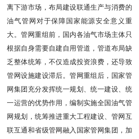
离下游市场，布局建设联通生产与消费的
油气管网对于保障国家能源安全意义重
大。管网重组前，国内各油气市场主体只
根据自身需要自建自用管道，管道布局缺
乏整体统筹，不仅造成投资浪费，还导致
管网设施建设滞后。管网重组后，国家管
网集团充分发挥统一规划、统一建设、统
一运营的优势作用，编制实施全国油气管
网规划，统筹推进重大工程建设、管网互
联互通和省级管网融入国家管网集团，加