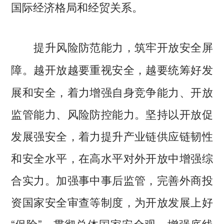
国际经济格局和经贸关系。
提升风险防范能力，筑牢开放安全屏
越开放越要重视安全，越要统筹好发
障。
展和安全，着力增强自身竞争能力、开放
监管能力、风险防控能力。坚持以开放促
发展强安全，着力提升产业链供应链韧性
和安全水平，在高水平对外开放中增强综
合实力。加强事中事后监管，完善外商投
资国家安全审查等制度，为开放发展上好
“保险”。贯彻总体国家安全观，增强底线