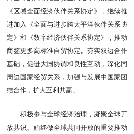
《区域全面经济伙伴关系协定》，继续推
进加入《全面与进步跨太平洋伙伴关系协
定》和《数字经济伙伴关系协定》，推动
商签更多高标准自贸协定。夯实双边合作
基础，促进大国协调和良性互动，深化同
周边国家经贸关系，加强与发展中国家团
结合作，扩大互利共赢。
积极参与全球经济治理，凝聚全球开
始终做全球共同开放的重要推动
放共识。