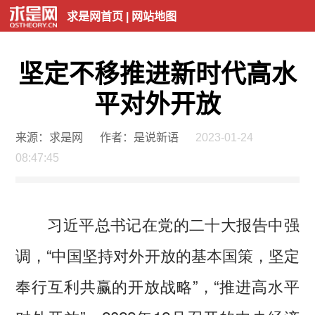
求是网首页
|
网站地图
坚定不移推进新时代高水
平对外开放
来源：求是网
作者：是说新语
2023-01-24
08:47:45
习近平总书记在党的二十大报告中强
调，“中国坚持对外开放的基本国策，坚定
奉行互利共赢的开放战略”，“推进高水平