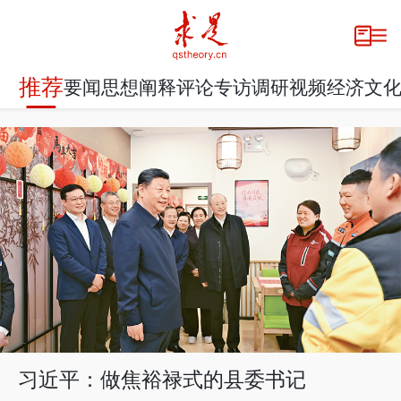
推荐
要闻
思想
阐释
评论
专访
调研
视频
经济
文
习近平：做焦裕禄式的县委书记