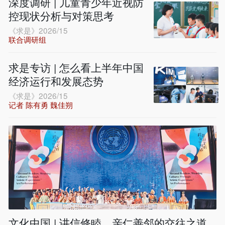
深度调研 | 儿童青少年近视防
控现状分析与对策思考
《求是》2026/15
联合调研组
求是专访 | 怎么看上半年中国
经济运行和发展态势
《求是》2026/15
记者 陈有勇 魏佳朔
文化中国 | 讲信修睦、亲仁善邻的交往之道