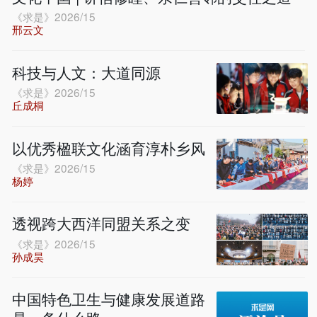
《求是》2026/15
邢云文
科技与人文：大道同源
《求是》2026/15
丘成桐
以优秀楹联文化涵育淳朴乡风
《求是》2026/15
杨婷
透视跨大西洋同盟关系之变
《求是》2026/15
孙成昊
中国特色卫生与健康发展道路