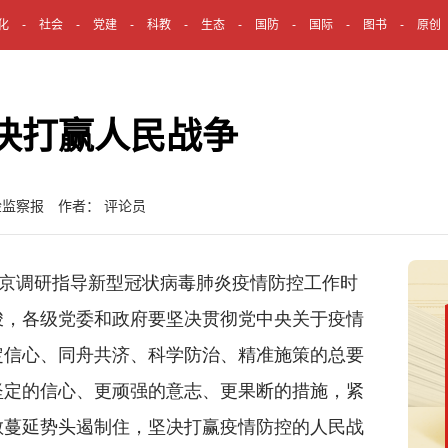
化
社会
党建
科教
生态
国防
国际
图书
原创
决打赢人民战争
检监察报 作者： 评论员
京调研指导新型冠状病毒肺炎疫情防控工作时
峻，各级党委和政府要坚决贯彻党中央关于疫情
定信心、同舟共济、科学防治、精准施策的总要
坚定的信心、更顽强的意志、更果断的措施，紧
散蔓延势头遏制住，坚决打赢疫情防控的人民战