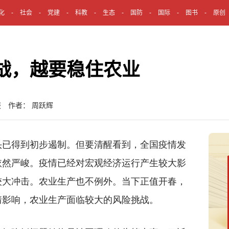
化
社会
党建
科教
生态
国防
国际
图书
原创
战，越要稳住农业
报 作者： 周跃辉
已得到初步遏制。但要清醒看到，全国疫情发
依然严峻。疫情已经对宏观经济运行产生较大影
较大冲击。农业生产也不例外。当下正值开春，
情影响，农业生产面临较大的风险挑战。