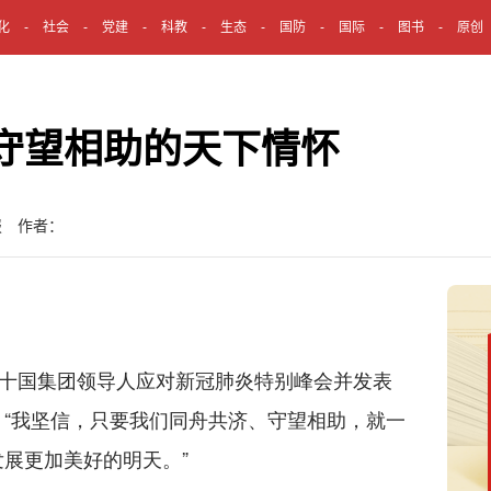
化
社会
党建
科教
生态
国防
国际
图书
原创
守望相助的天下情怀
报 作者：
十国集团领导人应对新冠肺炎特别峰会并发表
“我坚信，只要我们同舟共济、守望相助，就一
展更加美好的明天。”